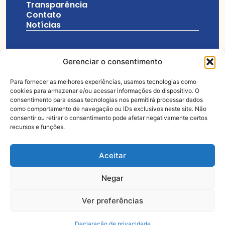
Transparência
Contato
Notícias
Gerenciar o consentimento
+55 12 3157-6555
Para fornecer as melhores experiências, usamos tecnologias como
cookies para armazenar e/ou acessar informações do dispositivo. O
consentimento para essas tecnologias nos permitirá processar dados
coordenacao@obrasocialsaoluis.org.br
como comportamento de navegação ou IDs exclusivos neste site. Não
consentir ou retirar o consentimento pode afetar negativamente certos
Rua Cel. José Vicente, 623, Vila Hepacaré, CEP: 12608-
recursos e funções.
000, Lorena - SP
Aceitar
Negar
© Todos os
Feito com muito
direitos
Ver preferências
reservados
Declaração de privacidade