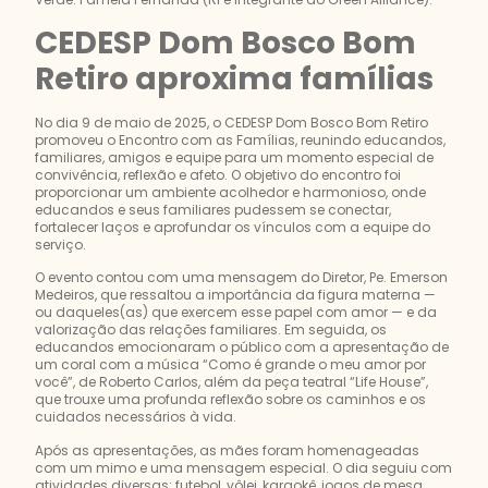
CEDESP Dom Bosco Bom
Retiro aproxima famílias
No dia 9 de maio de 2025, o CEDESP Dom Bosco Bom Retiro
promoveu o Encontro com as Famílias, reunindo educandos,
familiares, amigos e equipe para um momento especial de
convivência, reflexão e afeto. O objetivo do encontro foi
proporcionar um ambiente acolhedor e harmonioso, onde
educandos e seus familiares pudessem se conectar,
fortalecer laços e aprofundar os vínculos com a equipe do
serviço.
O evento contou com uma mensagem do Diretor, Pe. Emerson
Medeiros, que ressaltou a importância da figura materna —
ou daqueles(as) que exercem esse papel com amor — e da
valorização das relações familiares. Em seguida, os
educandos emocionaram o público com a apresentação de
um coral com a música “Como é grande o meu amor por
você”, de Roberto Carlos, além da peça teatral “Life House”,
que trouxe uma profunda reflexão sobre os caminhos e os
cuidados necessários à vida.
Após as apresentações, as mães foram homenageadas
com um mimo e uma mensagem especial. O dia seguiu com
atividades diversas: futebol, vôlei, karaokê, jogos de mesa,