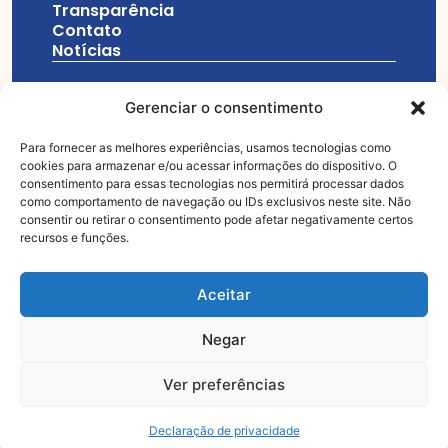
Transparência
Contato
Notícias
Gerenciar o consentimento
Para fornecer as melhores experiências, usamos tecnologias como
11 3329-7999
cookies para armazenar e/ou acessar informações do dispositivo. O
consentimento para essas tecnologias nos permitirá processar dados
salesianos@idb.org.br
como comportamento de navegação ou IDs exclusivos neste site. Não
consentir ou retirar o consentimento pode afetar negativamente certos
recursos e funções.
Praça Coronel Fernando Prestes, 233
Aceitar
Negar
© Todos os
Feito com muito
direitos
Ver preferências
reservados
Declaração de privacidade