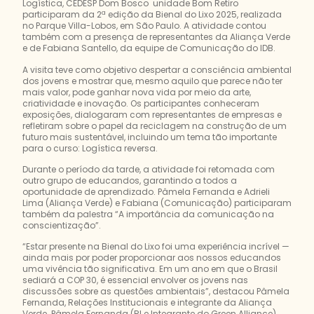
Logística, CEDESP Dom Bosco unidade Bom Retiro
participaram da 2ª edição da Bienal do Lixo 2025, realizada
no Parque Villa-Lobos, em São Paulo. A atividade contou
também com a presença de representantes da Aliança Verde
e de Fabiana Santello, da equipe de Comunicação do IDB.
A visita teve como objetivo despertar a consciência ambiental
dos jovens e mostrar que, mesmo aquilo que parece não ter
mais valor, pode ganhar nova vida por meio da arte,
criatividade e inovação. Os participantes conheceram
exposições, dialogaram com representantes de empresas e
refletiram sobre o papel da reciclagem na construção de um
futuro mais sustentável, incluindo um tema tão importante
para o curso: Logística reversa.
Durante o período da tarde, a atividade foi retomada com
outro grupo de educandos, garantindo a todos a
oportunidade de aprendizado. Pâmela Fernanda e Adrieli
Lima (Aliança Verde) e Fabiana (Comunicação) participaram
também da palestra “A importância da comunicação na
conscientização”.
“Estar presente na Bienal do Lixo foi uma experiência incrível —
ainda mais por poder proporcionar aos nossos educandos
uma vivência tão significativa. Em um ano em que o Brasil
sediará a COP 30, é essencial envolver os jovens nas
discussões sobre as questões ambientais”, destacou Pâmela
Fernanda, Relações Institucionais e integrante da Aliança
Verde. Pâmela Fernanda (RI e Integrante do Green Alliance).