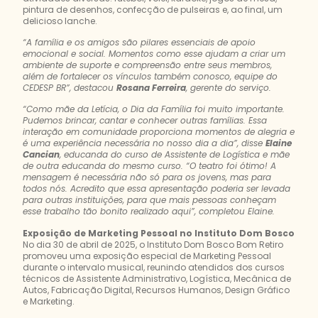
pintura de desenhos, confecção de pulseiras e, ao final, um
delicioso lanche.
“A família e os amigos são pilares essenciais de apoio
emocional e social. Momentos como esse ajudam a criar um
ambiente de suporte e compreensão entre seus membros,
além de fortalecer os vínculos também conosco, equipe do
CEDESP BR”, destacou
Rosana Ferreira
, gerente do serviço.
“Como mãe da Letícia, o Dia da Família foi muito importante.
Pudemos brincar, cantar e conhecer outras famílias. Essa
interação em comunidade proporciona momentos de alegria e
é uma experiência necessária no nosso dia a dia”, disse
Elaine
Cancian
, educanda do curso de Assistente de Logística e mãe
de outra educanda do mesmo curso. “O teatro foi ótimo! A
mensagem é necessária não só para os jovens, mas para
todos nós. Acredito que essa apresentação poderia ser levada
para outras instituições, para que mais pessoas conheçam
esse trabalho tão bonito realizado aqui”, completou Elaine.
Exposição de Marketing Pessoal no Instituto Dom Bosco
No dia 30 de abril de 2025, o Instituto Dom Bosco Bom Retiro
promoveu uma exposição especial de Marketing Pessoal
durante o intervalo musical, reunindo atendidos dos cursos
técnicos de Assistente Administrativo, Logística, Mecânica de
Autos, Fabricação Digital, Recursos Humanos, Design Gráfico
e Marketing.