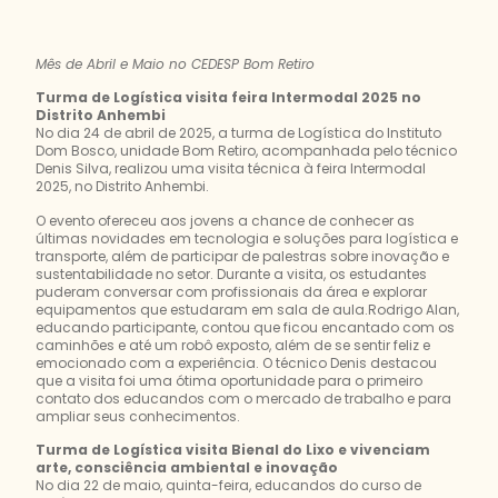
Mês de Abril e Maio no CEDESP Bom Retiro
Turma de Logística visita feira Intermodal 2025 no
Distrito Anhembi
No dia 24 de abril de 2025, a turma de Logística do Instituto
Dom Bosco,​ unidade Bom Retiro, acompanhada pelo técnico
Denis Silva, realizou uma visita técnica à feira Intermodal
2025, no Distrito Anhembi.
O evento ofereceu aos jovens a chance de conhecer as
últimas novidades em tecnologia e soluções para logística e
transporte, além de participar de palestras sobre inovação e
sustentabilidade no setor. Durante a visita, os estudantes
puderam conversar com profissionais da área e explorar
equipamentos que estudaram em sala de aula.Rodrigo Alan, ​
e​ducando participante, contou que ficou encantado com os
caminhões e até um robô exposto, além de se sentir feliz e
emocionado com a experiência. O técnico Denis destacou
que a visita foi uma ótima oportunidade para o primeiro
contato dos educandos com o mercado de trabalho e para
ampliar seus conhecimentos.
​Turma de Logística visita Bienal do Lixo e vivenciam
arte, consciência ambiental e inovação
No dia 22 de maio, quinta-feira, educandos do curso de