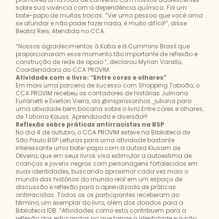
sobre sua vivência com a dependência química. Foi um
bate-papo de muitas trocas. “Ver uma pessoa que você ama
se afundar e não poder fazer nada, é muito difícil!”, disse
Beatriz Reis, Atendida no CCA.
“Nossos agradecimentos à Katia e à Cummins Brasil que
proporcionaram esse momento tão importante de reflexão e
construção de rede de apoio.”, declarou Myrian Varallo,
Coordenadora do CCA PROVIM.
Atividade com o livro: “Entre cores e olhares”
Em mais uma parceria de sucesso com Shopping Taboão, o
CCA PROVIM recebeu os contadores de histórias Julinana
Furlanetti e Everton Vieira, da @inspirasonhos_juliana para
uma atividade bem bacana sobre o livro Entre cores e olhares,
de Tatiana Kauss. Aprendizado e diversão!!!
Reflexão sobre práticas antirracistas na BSP
No dia 4 de outubro, o CCA PROVIM esteve na Biblioteca de
São Paulo BSP Leituras para uma atividade bastante
interessante uma bate-papo com a autora Kiusam de
Oliveira, que em seus livros visa estimular a autoestima de
crianças e jovens negros com personagens fortalecidos em
suas identidades, buscando aproximar cada vez mais o
mundo das histórias do mundo real em um espaço de
discussão e reflexão para o aprendizado de práticas
antirracistas. Todos os os participantes receberam ao
término, um exemplar do livro, além dos doados para a
Biblioteca IDB. “Atividades como esta contribuem para a
reflexão dos educandos no que tange a identidade e a não