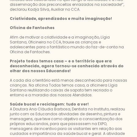
disseminação dos preconceitos enraizados na sociedade!”,
declarou Kadja Silva, Auxiliar no CCA.
Criatividade, aprendizados e muita imaginação!
Oficina de Fantoches
Afim de motivar a criatividade e a imaginação, Lígia
Santana, Oficineira no CCA, trouxe as crianças e
adolescentes para o fantástico mundo do faz-de-conta na
Oficina de Fantoches.
Projeto todos temos casa – e o território que era
desconhecido, agora tornou-se conhecido através do
olhar dos nossos Educandos!
A cada dia o território está menos desconhecido para nossas
crianças. Na oficina Todos temos casa, a oficineira Lígia
Santana reutilizando caixas de sapato tem recriado o
entorno e a moradia dos nossos Atendidos.
Saúde bucal e reciclagem: tudo a ver!
A Doutora Ana Cláudia Barbosa, Dentista no Instituto, realizou
junto com os Educandos atividades de desenho, pintura e
mensagens, que teve como objetivo a conscientização dos
próprios educandos, para que passassem na EXPO,
mensagens de incentivo para os visitantes em relação aos
cuidados e importância da saúde bucal e geral. A atividade