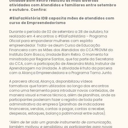
Unidade Bom Retiro realizou as mais diversas
atividades com Atendidos e familiares entre setembro
e outubro. Confira:
#ElaFazHistória IDB capacita mães de atendidos com
curso de Empreendedorismo
Durante o período de 02 de setembro a 28 de outubro, foi
realizado em 4 encontros o #ElaFazHistória – Programa
Oficial para emponderar mulheres com espírito
empreendedor. Trata-se deum Curso de Educação
Financeira com as Mães dos Atendidos do CCA PROVIM do
Instituto Dom Bosco, Unidade Bom Retiro. O momento foi
ministrado por Regiane Santos, que faz parte da Secretaria
do CCA, com a participação de Alexandro Mota, Instrutor de
Aprendizagem na Unidade. A atividade é fruto da parceria
com a Aliança Empreendedora e o Programa Tamo Junto.
A parceira oficial, Aliança, disponibilizou vídeos
formativos que foram utilizados ao longo dos encontros
como uma ferramenta para introduzir novos conteúdos, de
maneira visual e menos técnica, além de planilhas, onde as
participantes poderiam fazer o registro de toda parte
administrativa da empresa (planilhas de indicadores
financeiros, vendas, contas a pagar, contas a receber,
despesas, estoques, balanço patrimonial entre outros).
“Além de ter sido um grande instrumento de comunicação,
também motivou e sensibilizou as participantes para novas