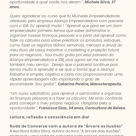
oportunidade a qual vocês nos deram.”,
Michele Silva, 37
anos.
Quero agradecer ao curso que fiz Mulheres Empreendedoras
oferecido pela empresa Aliança Empreendedora com parceria
com o IDB. Eu aprendi muito ! “Aprendi que para ser um bom
empreendedor primeiro temos que saber administrar e
organizar nossas finanças pessoais e a partir daí aprendi como
fazer os cálculos para saber precificar os produtos, estoques,
como fazer os registros diários semanais, mensais e anual do
meu fluxo de caixa, trabalhar o marketing e projeção futura
para os negócios. Sou muito grata por essa parceria da
Aliança empreendedora e IDB, pois agora sei me valorizar e
também meu serviço. Desejo que a parceria continue pois
temos muito a aprender e sei que a forma que a Aliança
trabalha é simples, objetiva e clara, nos proporcionando uma
rápida aprendizagem não importando o grau de
escolaridade. Sou grata!”,
Catarina Pereira, Massoterapeuta.
“Um curso satisfatório, pois aprendi a administrar e organizar
as finanças pessoais e a fazer os cálculos. Me sinto confiante
para começar o meu próprio negócio. Obrigada pela a
oportunidade.”,
Francisca Dias, 34 anos, Consultora de Beleza.
Leitura, reflexão e consciência em dia!
Roda de Conversa com a autora de “Árvore as Ilusões”
A escritora Katia Silva, autora do livro “A árvore das ilusões”,
promoveu uma roda de conversa com nossos adolescentes