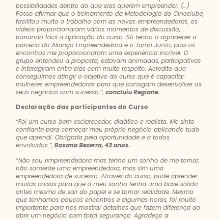
possibilidades dentro do que elas querem empreender. (…)
Posso afirmar que o treinamento da Metodologia do Cineclube,
facilitou muito o trabalho com as novas empreendedoras, os
vídeos proporcionaram vários momentos de discussão,
tornando fácil a aplicação do curso.
Só tenho a agradecer a
parceria da Aliança Empreendedora e o Tamo Junto, pois os
encontros me proporcionaram uma experiência incrível.
O
grupo entendeu a proposta, estavam animadas, participativas
e interagiram entre elas com muito respeito. Acredito que
conseguimos atingir o objetivo do curso que é capacitar
mulheres empreendedoras para que consigam desenvolver os
seus negócios com sucesso.”,
concluiu Regiane.
Declaração das participantes do Curso
“Foi um curso bem esclarecedor, didático e realista. Me sinto
confiante para começar meu próprio negócio aplicando tudo
que aprendi. Obrigada pela oportunidade e a todos
envolvidos.”,
Rosana Bezerra, 43 anos.
“Não sou empreendedora mas tenho um sonho de me tornar,
não somente uma empreendedora, mas sim uma
empreendedora de sucesso. Através do curso, pude aprender
muitas coisas para que o meu sonho tenha uma base sólida
antes mesmo de sair do papel e se tornar realidade. Mesmo
que tenhamos poucos encontros e algumas horas, foi muito
importante para nos mostrar detalhes que fazem diferença ao
abrir um negócio com total segurança. Agradeço a