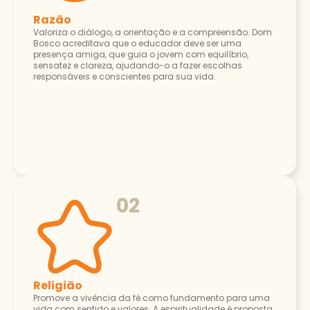
Razão
Valoriza o diálogo, a orientação e a compreensão. Dom
Bosco acreditava que o educador deve ser uma
presença amiga, que guia o jovem com equilíbrio,
sensatez e clareza, ajudando-o a fazer escolhas
responsáveis e conscientes para sua vida.
02
Religião
Promove a vivência da fé como fundamento para uma
vida com sentido e valores. A espiritualidade é proposta