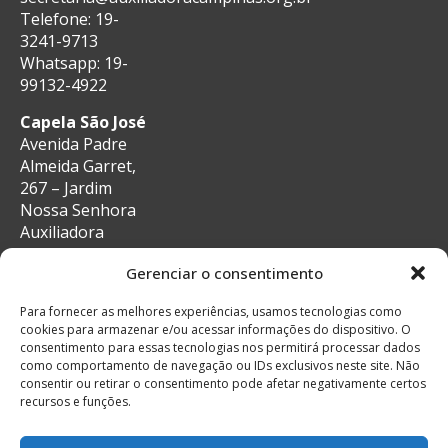
Telefone: 19-
3241-9713
Whatsapp: 19-
99132-4922
Capela São José
Avenida Padre
Almeida Garret,
267 – Jardim
Nossa Senhora
Auxiliadora
CEP: 13087-29 –
Gerenciar o consentimento
Campinas, SP
e-mail:
Para fornecer as melhores experiências, usamos tecnologias como
secretaria@auxiliadoracampinas.org.br
cookies para armazenar e/ou acessar informações do dispositivo. O
Telefone: 19-
consentimento para essas tecnologias nos permitirá processar dados
3241-9713
como comportamento de navegação ou IDs exclusivos neste site. Não
Whatsapp: 19-
consentir ou retirar o consentimento pode afetar negativamente certos
recursos e funções.
99132-4922