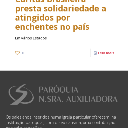
presta solidariedade a
atingidos por
enchentes no país
Em vários Estados
0
Leia mais
Os salesianos inseridos numa Igreja particular oferecem, na
instituição paroquial, com o seu carisma, uma contribuição
original e específica.