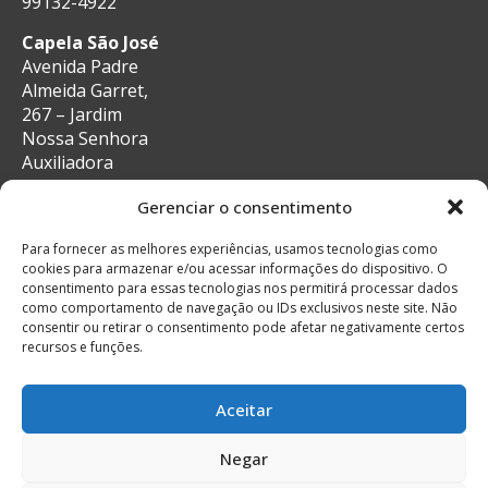
99132-4922
Capela São José
Avenida Padre
Almeida Garret,
267 – Jardim
Nossa Senhora
Auxiliadora
CEP: 13087-29 –
Gerenciar o consentimento
Campinas, SP
e-mail:
Para fornecer as melhores experiências, usamos tecnologias como
secretaria@auxiliadoracampinas.org.br
cookies para armazenar e/ou acessar informações do dispositivo. O
Telefone: 19-
consentimento para essas tecnologias nos permitirá processar dados
3241-9713
como comportamento de navegação ou IDs exclusivos neste site. Não
Whatsapp: 19-
consentir ou retirar o consentimento pode afetar negativamente certos
recursos e funções.
99132-4922
Aceitar
Negar
© Todos os direitos reservados