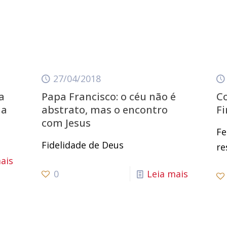
27/04/2018
a
Papa Francisco: o céu não é
C
da
abstrato, mas o encontro
F
com Jesus
Fe
Fidelidade de Deus
re
ais
0
Leia mais