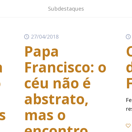
Subdestaques
27/04/2018
Papa
a
Francisco: o
o
céu não é
abstrato,
Fe
s
mas o
re
encontro