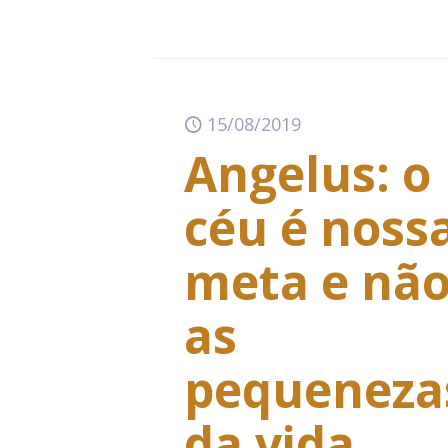
15/08/2019
Angelus: o
céu é noss
meta e nã
as
pequeneza
da vida