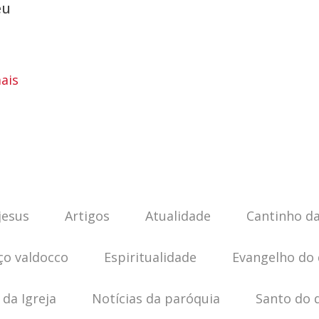
éu
ais
jesus
Artigos
Atualidade
Cantinho da
ço valdocco
Espiritualidade
Evangelho do 
 da Igreja
Notícias da paróquia
Santo do 