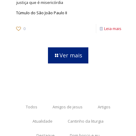
justiça que é misericórdia
Túmulo do São João Paulo II
0
Leia mais
Ver mais
Todos
Amigos de jesus
Artigos
Atualidade
Cantinho da liturgia
Destaque
Dom bosco e eu