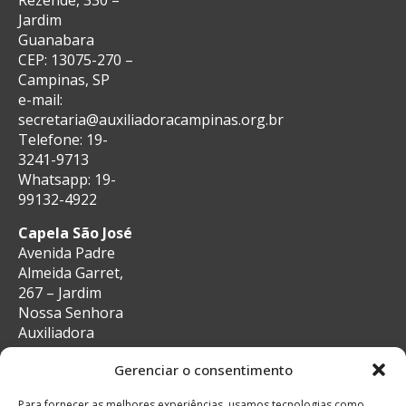
Jardim
Guanabara
CEP: 13075-270 –
Campinas, SP
e-mail:
secretaria@auxiliadoracampinas.org.br
Telefone: 19-
3241-9713
Whatsapp: 19-
99132-4922
Capela São José
Avenida Padre
Almeida Garret,
267 – Jardim
Nossa Senhora
Auxiliadora
CEP: 13087-29 –
Gerenciar o consentimento
Campinas, SP
e-mail:
Para fornecer as melhores experiências, usamos tecnologias como