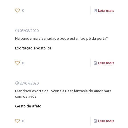
0
Leia mais
05/08/2020
Na pandemia a santidade pode estar “ao pé da porta”
Exortação apostólica
0
Leia mais
27/07/2020
Francisco exorta os jovens a usar fantasia do amor para
com os avós
Gesto de afeto
0
Leia mais