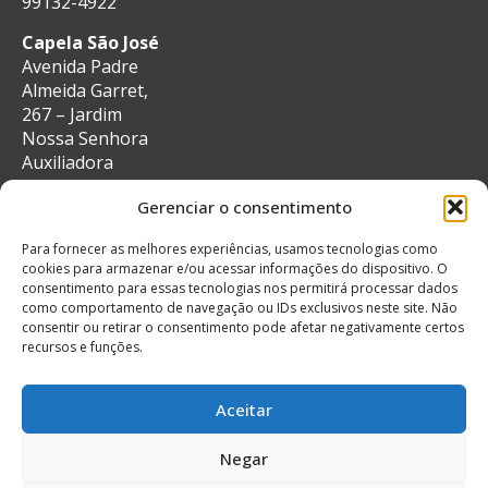
99132-4922
Capela São José
Avenida Padre
Almeida Garret,
267 – Jardim
Nossa Senhora
Auxiliadora
CEP: 13087-29 –
Gerenciar o consentimento
Campinas, SP
e-mail:
Para fornecer as melhores experiências, usamos tecnologias como
secretaria@auxiliadoracampinas.org.br
cookies para armazenar e/ou acessar informações do dispositivo. O
Telefone: 19-
consentimento para essas tecnologias nos permitirá processar dados
3241-9713
como comportamento de navegação ou IDs exclusivos neste site. Não
Whatsapp: 19-
consentir ou retirar o consentimento pode afetar negativamente certos
recursos e funções.
99132-4922
Aceitar
Negar
© Todos os direitos reservados