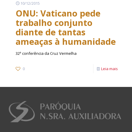
10/12/2015
ONU: Vaticano pede
trabalho conjunto
diante de tantas
ameaças à humanidade
32ª conferência da Cruz Vermelha
0
Leia mais