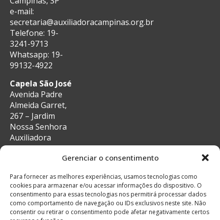
Campinas, SP
e-mail:
secretaria@auxiliadoracampinas.org.br
Telefone: 19-
3241-9713
Whatsapp: 19-
99132-4922
Capela São José
Avenida Padre
Almeida Garret,
267 – Jardim
Nossa Senhora
Auxiliadora
CEP: 13087-29 –
Gerenciar o consentimento
Campinas, SP
e-mail:
Para fornecer as melhores experiências, usamos tecnologias como
secretaria@auxiliadoracampinas.org.br
cookies para armazenar e/ou acessar informações do dispositivo. O
Telefone: 19-
consentimento para essas tecnologias nos permitirá processar dados
3241-9713
como comportamento de navegação ou IDs exclusivos neste site. Não
Whatsapp: 19-
consentir ou retirar o consentimento pode afetar negativamente certos