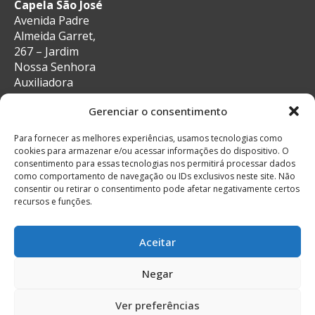
Capela São José
Avenida Padre
Almeida Garret,
267 – Jardim
Nossa Senhora
Auxiliadora
CEP: 13087-29 –
Gerenciar o consentimento
Campinas, SP
e-mail:
Para fornecer as melhores experiências, usamos tecnologias como
secretaria@auxiliadoracampinas.org.br
cookies para armazenar e/ou acessar informações do dispositivo. O
Telefone: 19-
consentimento para essas tecnologias nos permitirá processar dados
3241-9713
como comportamento de navegação ou IDs exclusivos neste site. Não
Whatsapp: 19-
consentir ou retirar o consentimento pode afetar negativamente certos
recursos e funções.
99132-4922
Aceitar
Negar
© Todos os direitos reservados
Feito com muito
Ver preferências