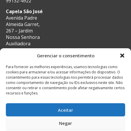
99132-4922
Capela São José
Avenida Padre
Almeida Garret,
267 – Jardim
Nossa Senhora
Auxiliadora
CEP: 13087-29 –
Gerenciar o consentimento
Campinas, SP
e-mail:
Para fornecer as melhores experiências, usamos tecnologias como
secretaria@auxiliadoracampinas.org.br
cookies para armazenar e/ou acessar informações do dispositivo. O
Telefone: 19-
consentimento para essas tecnologias nos permitirá processar dados
3241-9713
como comportamento de navegação ou IDs exclusivos neste site. Não
Whatsapp: 19-
consentir ou retirar o consentimento pode afetar negativamente certos
recursos e funções.
99132-4922
Aceitar
Negar
© Todos os direitos reservados