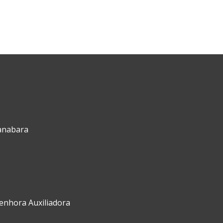
uanabara
Senhora Auxiliadora