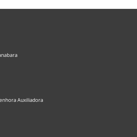
uanabara
Senhora Auxiliadora