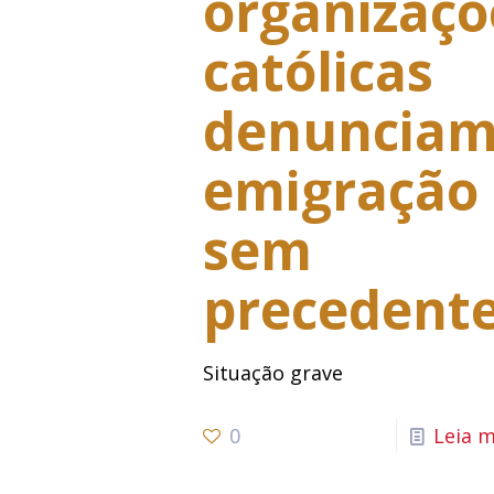
organizaçõ
católicas
denuncia
emigração
sem
precedent
Situação grave
0
Leia m