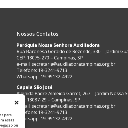
Nossos Contatos
Paróquia Nossa Senhora Auxiliadora
Rua Baronesa Geraldo de Rezende, 330 – Jardim G
CEP: 13075-270 – Campinas, SP
e-mail:
secretaria@auxiliadoracampinas.org.br
Telefone: 19-3241-9713
Whatsapp: 19-99132-4922
Capela São José
Avenida Padre Almeida Garret, 267 – Jardim Nossa 
CEP: 13087-29 – Campinas, SP
e-mail:
secretaria@auxiliadoracampinas.org.br
Telefone: 19-3241-9713
es para
Whatsapp: 19-99132-4922
ara essas
vegação ou