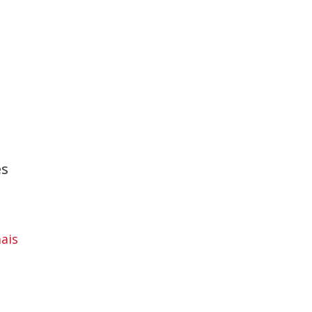
es
ais