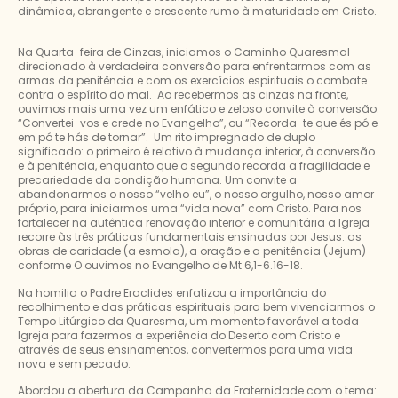
dinâmica, abrangente e crescente rumo à maturidade em Cristo.
Na Quarta-feira de Cinzas, iniciamos o Caminho Quaresmal
direcionado à verdadeira conversão para enfrentarmos com as
armas da penitência e com os exercícios espirituais o combate
contra o espírito do mal. Ao recebermos as cinzas na fronte,
ouvimos mais uma vez um enfático e zeloso convite à conversão:
“Convertei-vos e crede no Evangelho”, ou “Recorda-te que és pó e
em pó te hás de tornar”. Um rito impregnado de duplo
significado: o primeiro é relativo à mudança interior, à conversão
e à penitência, enquanto que o segundo recorda a fragilidade e
precariedade da condição humana. Um convite a
abandonarmos o nosso “velho eu”, o nosso orgulho, nosso amor
próprio, para iniciarmos uma “vida nova” com Cristo. Para nos
fortalecer na autêntica renovação interior e comunitária a Igreja
recorre às três práticas fundamentais ensinadas por Jesus: as
obras de caridade (a esmola), a oração e a penitência (Jejum) –
conforme O ouvimos no Evangelho de Mt 6,1-6.16-18.
Na homilia o Padre Eraclides enfatizou a importância do
recolhimento e das práticas espirituais para bem vivenciarmos o
Tempo Litúrgico da Quaresma, um momento favorável a toda
Igreja para fazermos a experiência do Deserto com Cristo e
através de seus ensinamentos, convertermos para uma vida
nova e sem pecado.
Abordou a abertura da Campanha da Fraternidade com o tema: