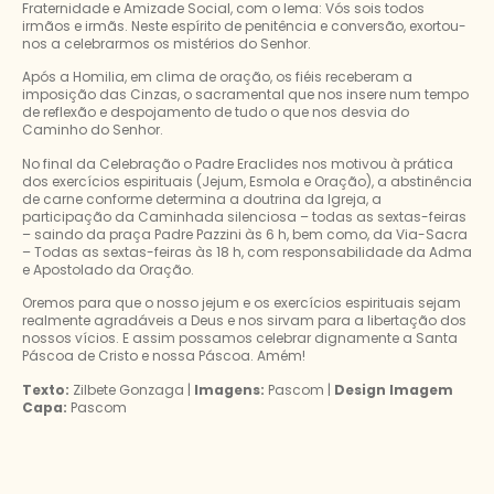
Fraternidade e Amizade Social, com o lema: Vós sois todos
irmãos e irmãs. Neste espírito de penitência e conversão, exortou-
nos a celebrarmos os mistérios do Senhor.
Após a Homilia, em clima de oração, os fiéis receberam a
imposição das Cinzas, o sacramental que nos insere num tempo
de reflexão e despojamento de tudo o que nos desvia do
Caminho do Senhor.
No final da Celebração o Padre Eraclides nos motivou à prática
dos exercícios espirituais (Jejum, Esmola e Oração), a abstinência
de carne conforme determina a doutrina da Igreja, a
participação da Caminhada silenciosa – todas as sextas-feiras
– saindo da praça Padre Pazzini às 6 h, bem como, da Via-Sacra
– Todas as sextas-feiras às 18 h, com responsabilidade da Adma
e Apostolado da Oração.
Oremos para que o nosso jejum e os exercícios espirituais sejam
realmente agradáveis a Deus e nos sirvam para a libertação dos
nossos vícios. E assim possamos celebrar dignamente a Santa
Páscoa de Cristo e nossa Páscoa. Amém!
Texto:
Zilbete Gonzaga |
Imagens:
Pascom |
Design Imagem
Capa:
Pascom