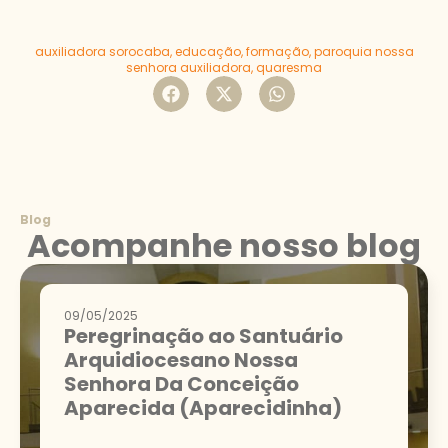
auxiliadora sorocaba
,
educação
,
formação
,
paroquia nossa
senhora auxiliadora
,
quaresma
Blog
Acompanhe nosso blog
09/05/2025
Peregrinação ao Santuário
Arquidiocesano Nossa
Senhora Da Conceição
Aparecida (Aparecidinha)