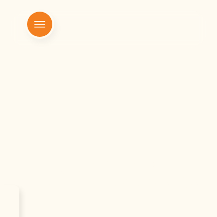
|
Início
oratório sorocaba
oratório sorocaba