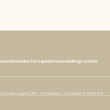
rios
Atividades Paroquiais
Pastorais
Blog
Contato
Rua Avelino Argento, 386 - Jd. Paulistano – Sorocaba/ SP, 18040-670