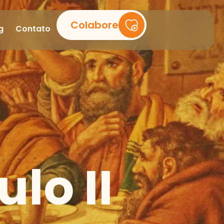
Colabore
g
Contato
lo II