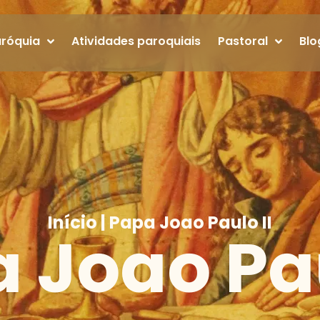
aróquia
Atividades paroquiais
Pastoral
Blo
Início
|
Papa Joao Paulo II
 Joao Pau