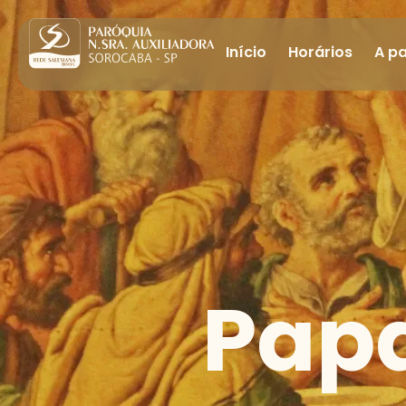
Início
Horários
A p
Papa