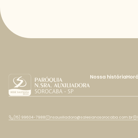
Nossa história
Horá
(15) 99604-7988
nsauxiliadora@salesianosorocaba.com.br