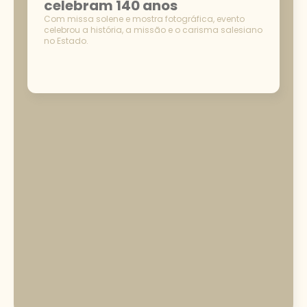
celebram 140 anos
Com missa solene e mostra fotográfica, evento
celebrou a história, a missão e o carisma salesiano
no Estado.