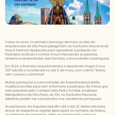
Todos os anos, no primeiro domingo de maio, os fiéis da
Arquidiocese de São
Paulo peregrinam ao Santuário Nacional de
Nossa Senhora Aparecida para agradecer a proteção da
Padroeira do Brasil e confiar à sua intercessão os pedidos,
anseios e necessidades das famílias, comunidades e paróquias.
Em 2024, a Romaria Arquidiocesana a Aparecida chega à sua
123ª edição e acontecerá no dia 5 de maio, com o lema “Maria,
vem conosco caminhar”.
Muitas paróquias e comunidades da Arquidiocese já estão
mobilizando fiéis para irem à Romaria e participar da missa que
será presidida pelo Cardeal Odilo Pedro Scherer, Arcebispo
Metropolitano de São Paulo, às 10h, no Santuário Nacional.
Detalhes podem ser consultados nas secretarias paroquiais.
As paróquias da Arquidiocese têm até o dia 22 deste mês para
enviar às respectivas regiões episcopais os números de ônibus,
quantidade de peregrinos, além da informação sobre as