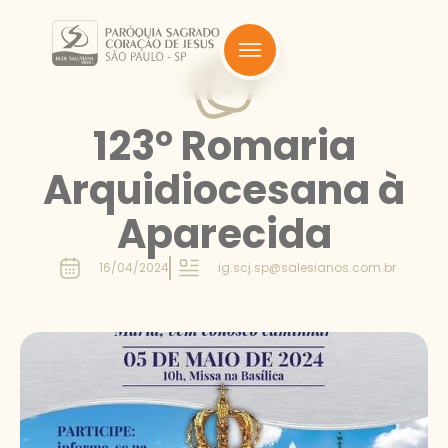
123° Romaria
Arquidiocesana à
Aparecida
16/04/2024
ig.scj.sp@salesianos.com.br