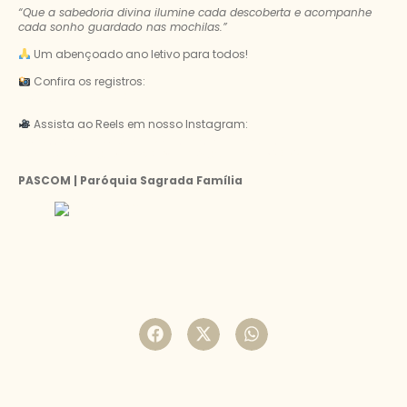
“Que a sabedoria divina ilumine cada descoberta e acompanhe
cada sonho guardado nas mochilas.”
Um abençoado ano letivo para todos!
Confira os registros:
https://flic.kr/s/aHBqjCJkiR
Assista ao Reels em nosso Instagram:
https://www.instagram.com/reel/DUP2qoujr-r/?
utm_source=ig_web_copy_link&igsh=MzRlODBiNWFlZA==
PASCOM | Paróquia Sagrada Família