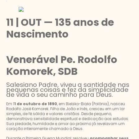
11 | OUT — 135 anos de
Nascimento
Venerável Pe. Rodolfo
Komorek, SDB
Salesiano Padre, viveu a santidade nas
pequenas coisas e fez da simplicidade
de vida o seu caminho para Deus.
Em 1
1 de outubro de 1890
, em Bielsko-Biała (Polônia), nasceu
Rodolfo José Komorek. Filho de João e Inês, cresceu em um lar
simples, de fé sólida e valores cristãos. Desde pequeno,
demonstrava sensibilidade espiritual e dedicação aos estudos.
Sua piedade, humildade e amor ao próximo já revelavam um
coração inteiramente chamado a Deus.
Durante a Primeira Guerra Mundial, resolveu
acompanhar seus