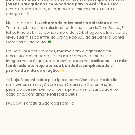
jovens paroquianos convocados para o exército
e serviu
como capelão militar, cuidando dos feridos com ternura e
coragem.
Mais tarde, sentiu o
chamado missionário salesiano
e, em
Turim, recebeu a cruz missionária do sucessor de Dom Bosco, P.
Felipe Rinaldi. Em 27 de novembro de 1924, chegou ao Brasil, onde
viveu sua missão entre Rio Grande do Sul, Rio de Janeiro, Santa
Catarina e São Paulo.
Em São José dos Campos, mesmo com diagnóstico de
tuberculose avançada, Pe. Rodolfo Komorek dedicou-se
integralmente à Igreja, aos doentes e aos necessitados —
sendo
lembrado até hoje por sua bondade, simplicidade e
profunda vida de oração.
Hoje, é reconhecido pela Igreja como Venerável. Neste dia
unimo-nos em oração pela sua Causa de Canonização,
pedindo que seu exemplo nos inspire a viver a santidade no
cotidiano, com amor e entrega a Deus.
PASCOM | Paróquia Sagrada Família