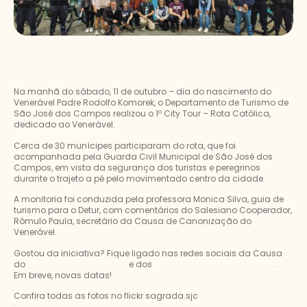
Na manhã do sábado, 11 de outubro – dia do nascimento do
Venerável Padre Rodolfo Komorek, o Departamento de Turismo de
São José dos Campos realizou o 1º City Tour – Rota Católica,
dedicado ao Venerável.
Cerca de 30 munícipes participaram do rota, que foi
acompanhada pela Guarda Civil Municipal de São José dos
Campos, em vista da segurança dos turistas e peregrinos
durante o trajeto a pé pelo movimentado centro da cidade.
A monitoria foi conduzida pela professora Monica Silva, guia de
turismo para o Detur, com comentários do Salesiano Cooperador,
Rômulo Paula, secretário da Causa de Canonização do
Venerável.
Gostou da iniciativa? Fique ligado nas redes sociais da Causa
do
@padrerodolfokomorek
e dos
@comtursjc
@gbikesjcoficial
.
Em breve, novas datas!
Confira todas as fotos no flickr sagrada.sjc
:
https://flic.kr/s/aHBqjCx5Gg