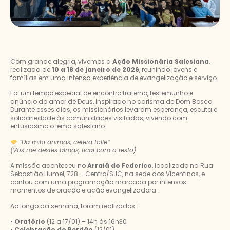
Com grande alegria, vivemos a
Ação Missionária Salesiana
,
realizada de
10 a 18 de janeiro de 2026
, reunindo jovens e
famílias em uma intensa experiência de evangelização e serviço.
Foi um tempo especial de encontro fraterno, testemunho e
anúncio do amor de Deus, inspirado no carisma de Dom Bosco.
Durante esses dias, os missionários levaram esperança, escuta e
solidariedade às comunidades visitadas, vivendo com
entusiasmo o lema salesiano:
“Da mihi animas, cetera tolle”
(Vós me destes almas, ficai com o resto)
A missão aconteceu no
Arraiá do Federico
, localizado na Rua
Sebastião Humel, 728 – Centro/SJC, na sede dos Vicentinos, e
contou com uma programação marcada por intensos
momentos de oração e ação evangelizadora.
Ao longo da semana, foram realizados:
•
Oratório
(12 a 17/01) – 14h às 16h30
•
Celebração do Perdão
(12/01)