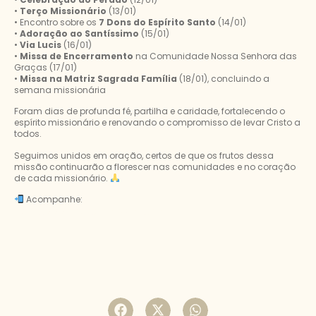
•
Terço Missionário
(13/01)
• Encontro sobre os
7 Dons do Espírito Santo
(14/01)
•
Adoração ao Santíssimo
(15/01)
•
Via Lucis
(16/01)
•
Missa de Encerramento
na Comunidade Nossa Senhora das
Graças (17/01)
•
Missa na Matriz Sagrada Família
(18/01), concluindo a
semana missionária
Foram dias de profunda fé, partilha e caridade, fortalecendo o
espírito missionário e renovando o compromisso de levar Cristo a
todos.
Seguimos unidos em oração, certos de que os frutos dessa
missão continuarão a florescer nas comunidades e no coração
de cada missionário.
Acompanhe:
https://www.instagram.com/gamlapa