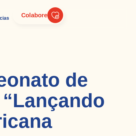
Colabore
cias
eonato de
o “Lançando
icana