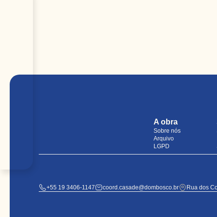
A obra
Sobre nós
Arquivo
LGPD
+55 19 3406-1147
coord.casade@dombosco.br
Rua dos Co