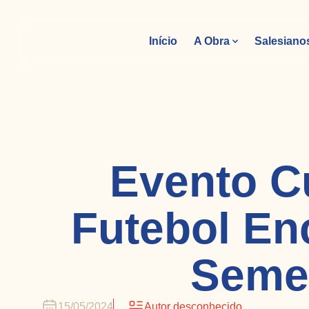
Início
A Obra
Salesiano
Evento C
Futebol En
Seme
15/05/2024
Autor desconhecido