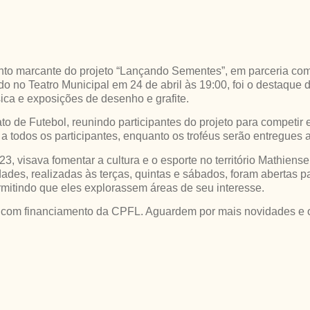
mento marcante do projeto “Lançando Sementes”, em parceria
izado no Teatro Municipal em 24 de abril às 19:00, foi o destaq
sica e exposições de desenho e grafite.
to de Futebol, reunindo participantes do projeto para compet
 todos os participantes, enquanto os troféus serão entregues 
3, visava fomentar a cultura e o esporte no território Mathiens
des, realizadas às terças, quintas e sábados, foram abertas par
mitindo que eles explorassem áreas de seu interesse.
 com financiamento da CPFL. Aguardem por mais novidades e op