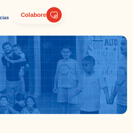
Colabore
cias