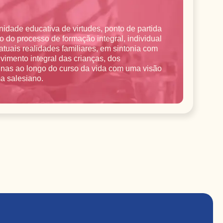
idade educativa de virtudes, ponto de partida
o do processo de formação integral, individual
uais realidades familiares, em sintonia com
vimento integral das crianças, dos
nas ao longo do curso da vida com uma visão
a salesiano.