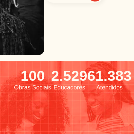
100
2.529
61.383
Obras Sociais
Educadores
Atendidos