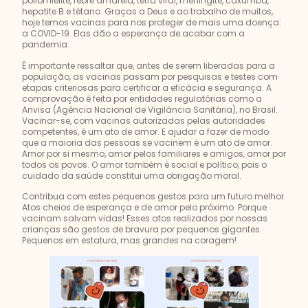
poliomielite, febre amarela, tetra viral, meningite, caxumba,
hepatite B e tétano. Graças a Deus e ao trabalho de muitos,
hoje temos vacinas para nos proteger de mais uma doença:
a COVID-19. Elas dão a esperança de acabar com a
pandemia.
É importante ressaltar que, antes de serem liberadas para a
população, as vacinas passam por pesquisas e testes com
etapas criteriosas para certificar a eficácia e segurança. A
comprovação é feita por entidades regulatórias como a
Anvisa (Agência Nacional de Vigilância Sanitária), no Brasil.
Vacinar-se, com vacinas autorizadas pelas autoridades
competentes, é um ato de amor. E ajudar a fazer de modo
que a maioria das pessoas se vacinem é um ato de amor.
Amor por si mesmo, amor pelos familiares e amigos, amor por
todos os povos. O amor também é social e político, pois o
cuidado da saúde constitui uma obrigação moral.
Contribua com estes pequenos gestos para um futuro melhor.
Atos cheios de esperança e de amor pelo próximo. Porque
vacinam salvam vidas! Esses atos realizados por nossas
crianças são gestos de bravura por pequenos gigantes.
Pequenos em estatura, mas grandes na coragem!