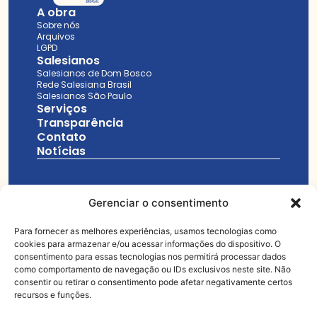
A obra
Sobre nós
Arquivos
LGPD
Salesianos
Salesianos de Dom Bosco
Rede Salesiana Brasil
Salesianos São Paulo
Serviços
Transparência
Contato
Notícias
Gerenciar o consentimento
(12) 3645-1110
Para fornecer as melhores experiências, usamos tecnologias como
cookies para armazenar e/ou acessar informações do dispositivo. O
consentimento para essas tecnologias nos permitirá processar dados
gestao@salesianospinda.org.br
como comportamento de navegação ou IDs exclusivos neste site. Não
consentir ou retirar o consentimento pode afetar negativamente certos
Rua São João Bosco, 727 Bairro Santana –
recursos e funções.
Pindamonhangaba/ SP CEP: 12403-010