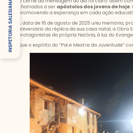
O cerne da mensagem do dia foi claro: assim c
chamados a ser
apóstolos dos jovens de hoje
.
promovendo a esperança em cada ação educativ
A data de 16 de agosto de 2025 uniu memória, p
aniversário da réplica da sua casa natal, a Obra
protagonistas da própria história, à luz do Evang
Que o espírito do “Pai e Mestre da Juventude” con