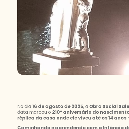
No dia
16 de agosto de 2025
, a
Obra Social Sa
data marcou o
210º aniversário do nasciment
réplica da casa onde ele viveu até os 14 anos
—
Caminhando e aprendendo com a Infância d