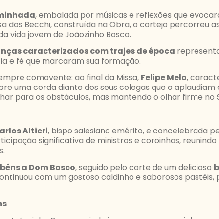
minhada
, embalada por músicas e reflexões que evocar
asa dos Becchi, construída na Obra, o cortejo percorreu
 vida jovem de Joãozinho Bosco.
ianças caracterizados com trajes de época
representa
cia e fé que marcaram sua formação.
empre comovente: ao final da Missa,
Felipe Melo
, carac
bre uma corda diante dos seus colegas que o aplaudiam 
ar para os obstáculos, mas mantendo o olhar firme no 
rlos Altieri
, bispo salesiano emérito, e concelebrada p
icipação significativa de ministros e coroinhas, reunind
s.
béns a Dom Bosco
, seguido pelo corte de um delicioso
b
continuou com um gostoso caldinho e saborosos pastéis,
ns