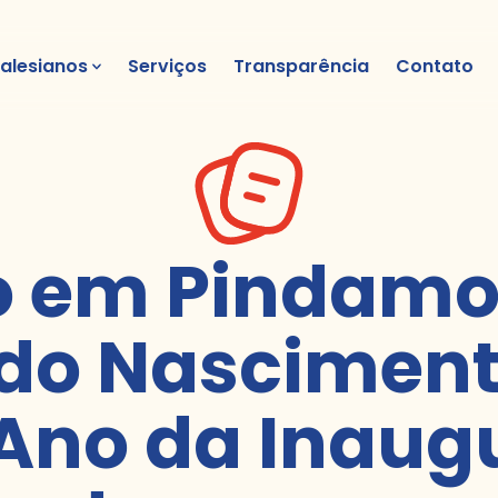
alesianos
Serviços
Transparência
Contato
o em Pindam
 do Nascimen
 Ano da Inau