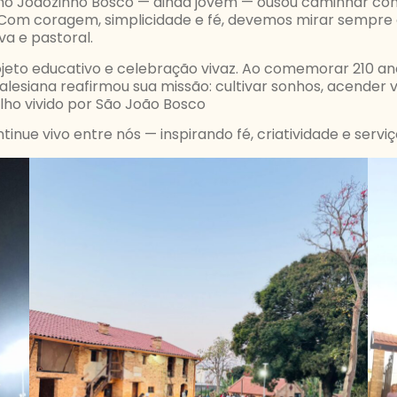
omo Joãozinho Bosco — ainda jovem — ousou caminhar c
 Com coragem, simplicidade e fé, devemos mirar sempre 
a e pastoral.
rojeto educativo e celebração vivaz. Ao comemorar 210 a
 Salesiana reafirmou sua missão: cultivar sonhos, acender
elho vivido por São João Bosco
tinue vivo entre nós — inspirando fé, criatividade e serv