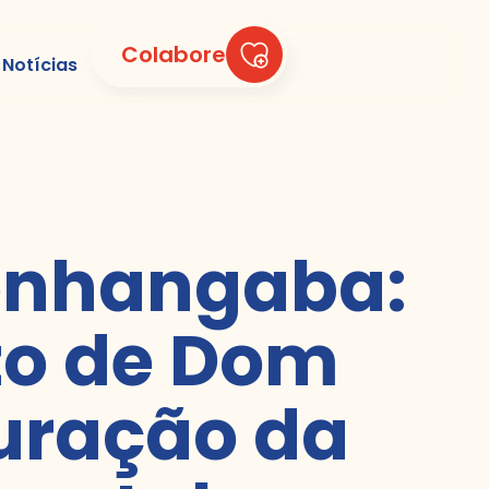
Colabore
Notícias
onhangaba:
to de Dom
guração da