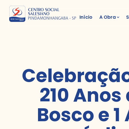
Início
A Obra
S
Celebraçã
210 Anos
Bosco e 1