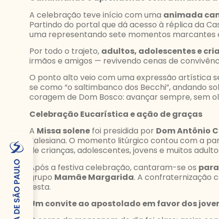
A celebração teve início com uma
animada ca
Partindo do portal que dá acesso à réplica da C
uma representando sete momentos marcantes da
Por todo o trajeto,
adultos, adolescentes e cr
irmãos e amigos — revivendo cenas de convivên
O ponto alto veio com uma expressão artística s
se como “o saltimbanco dos Becchi”, andando so
coragem de Dom Bosco: avançar sempre, sem olh
Celebração Eucarística e ação de graças
A
Missa solene
foi presidida por
Dom Antônio Ca
Salesiana. O momento litúrgico contou com a part
de crianças, adolescentes, jovens e muitos adulto
Após a festiva celebração, cantaram-se os
para
grupo
Mamãe Margarida
. A confraternização 
festa.
Um convite ao apostolado em favor dos jove