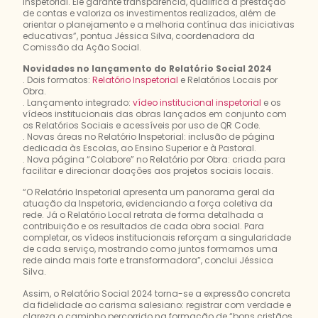
inspetorial. Ele garante transparência, qualifica a prestação
de contas e valoriza os investimentos realizados, além de
orientar o planejamento e a melhoria contínua das iniciativas
educativas”, pontua Jéssica Silva, coordenadora da
Comissão da Ação Social.
Novidades no lançamento do Relatório Social 2024
. Dois formatos:
Relatório Inspetorial
e Relatórios Locais por
Obra.
. Lançamento integrado:
vídeo institucional inspetorial
e os
vídeos institucionais das obras lançados em conjunto com
os Relatórios Sociais e acessíveis por uso de QR Code.
. Novas áreas no Relatório Inspetorial: inclusão de página
dedicada às Escolas, ao Ensino Superior e à Pastoral.
. Nova página “Colabore” no Relatório por Obra: criada para
facilitar e direcionar doações aos projetos sociais locais.
“O Relatório Inspetorial apresenta um panorama geral da
atuação da Inspetoria, evidenciando a força coletiva da
rede. Já o Relatório Local retrata de forma detalhada a
contribuição e os resultados de cada obra social. Para
completar, os vídeos institucionais reforçam a singularidade
de cada serviço, mostrando como juntos formamos uma
rede ainda mais forte e transformadora”, conclui Jéssica
Silva.
Assim, o Relatório Social 2024 torna-se a expressão concreta
da fidelidade ao carisma salesiano: registrar com verdade e
clareza o caminho percorrido na formação de “bons cristãos