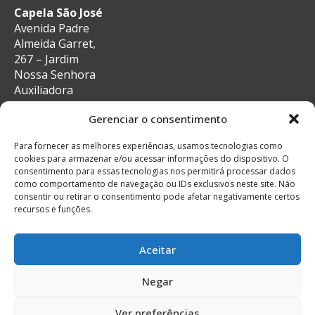
Capela São José
Avenida Padre
Almeida Garret,
267 – Jardim
Nossa Senhora
Auxiliadora
CEP: 13087-29 –
Gerenciar o consentimento
Campinas, SP
e-mail:
Para fornecer as melhores experiências, usamos tecnologias como
secretaria@auxiliadoracampinas.org.br
cookies para armazenar e/ou acessar informações do dispositivo. O
Telefone: 19-
consentimento para essas tecnologias nos permitirá processar dados
3241-9713
como comportamento de navegação ou IDs exclusivos neste site. Não
Whatsapp: 19-
consentir ou retirar o consentimento pode afetar negativamente certos
recursos e funções.
99132-4922
Aceitar
Negar
© Todos os direitos reservados
Feito com muito
Ver preferências