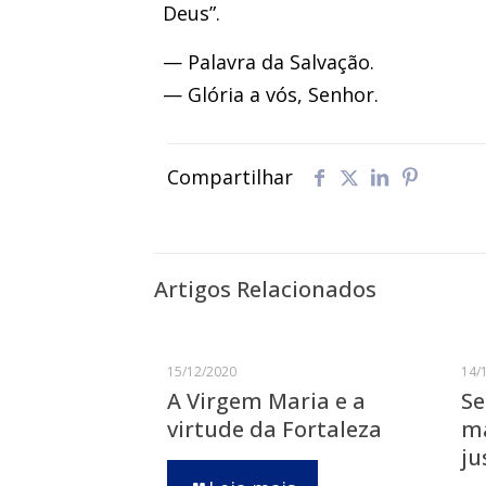
Deus”.
— Palavra da Salvação.
— Glória a vós, Senhor.
Compartilhar
Artigos Relacionados
15/12/2020
14/
A Virgem Maria e a
Se
virtude da Fortaleza
ma
ju