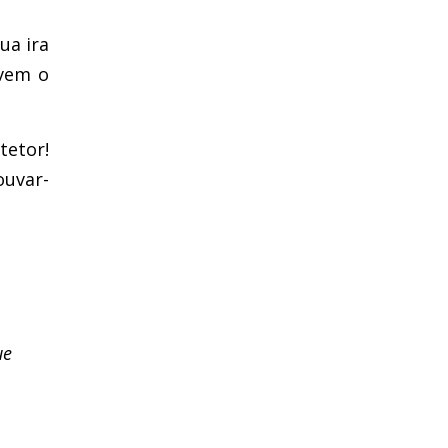
ua ira
 vem o
etor!
ouvar-
ue