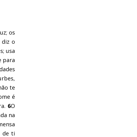
uz; os
 diz o
s; usa
e para
dades
urbes,
não te
nome é
ra.
6
O
ada na
imensa
 de ti