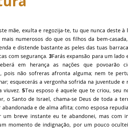
tura
ste mãe, exulta e regozija-te, tu que nunca deste à l
 mais numerosos do que os filhos da bem-casada,
enda e distende bastante as peles das tuas barraca
acas com segurança.
3
Farás expansão para um lado 
ceberá em herança as nações que povoarão ci
 pois não sofreras afronta alguma; nem te pert
har; esquecerás a vergonha sofrida na juventude e 
a viuvez.
5
Teu esposo é aquele que te criou, seu 
or, o Santo de Israel, chama-se Deus de toda a ter
 abandonada e de alma aflita; como esposa repudi
r um breve instante eu te abandonei, mas com 
m momento de indignação, por um pouco ocultei