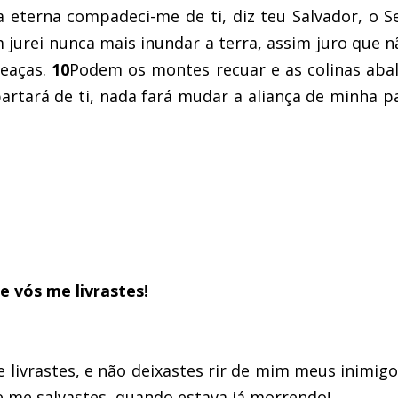
 eterna compadeci-me de ti, diz teu Salvador, o S
 jurei nunca mais inundar a terra, assim juro que 
meaças.
10
Podem os montes recuar e as colinas abal
rtará de ti, nada fará mudar a aliança de minha pa
e vós me livrastes!
 livrastes, e não deixastes rir de mim meus inimigo
e me salvastes, quando estava já morrendo!