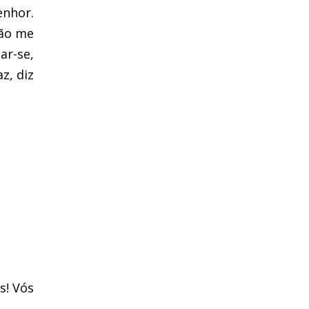
enhor.
não me
ar-se,
z, diz
s! Vós