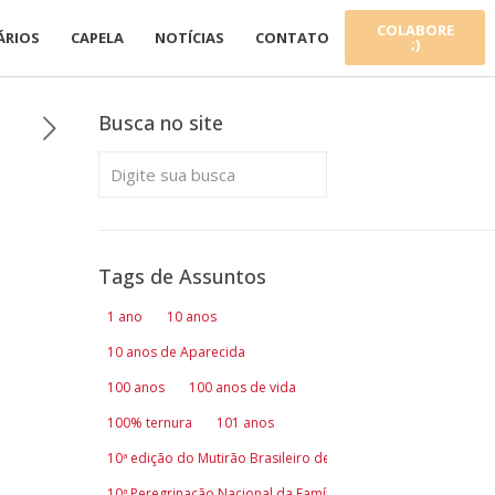
COLABORE
ÁRIOS
CAPELA
NOTÍCIAS
CONTATO
;)
Busca no site
Tags de Assuntos
1 ano
10 anos
10 anos de Aparecida
100 anos
100 anos de vida
100% ternura
101 anos
10ª edição do Mutirão Brasileiro de Comunicação
10ª Peregrinação Nacional da Família