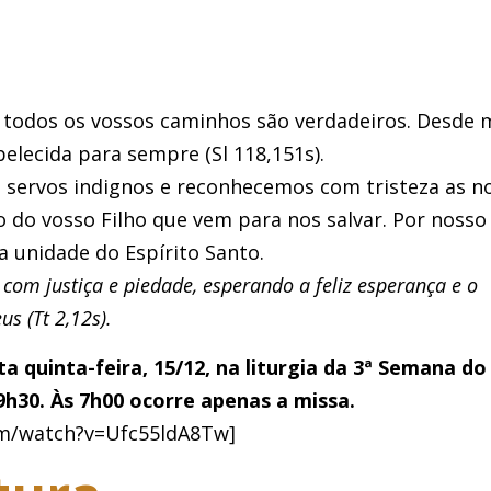
 e todos os vossos caminhos são verdadeiros. Desde 
belecida para sempre (Sl 118,151s).
 servos indignos e reconhecemos com tristeza as n
to do vosso Filho que vem para nos salvar. Por nosso
na unidade do Espírito Santo.
om justiça e piedade, esperando a feliz esperança e o
s (Tt 2,12s).
a quinta-feira, 15/12, na liturgia da 3ª Semana do
h30. Às 7h00 ocorre apenas a missa.
om/watch?v=Ufc55ldA8Tw]