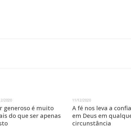
12/2020
11/12/2020
r generoso é muito
A fé nos leva a confi
is do que ser apenas
em Deus em qualqu
sto
circunstância