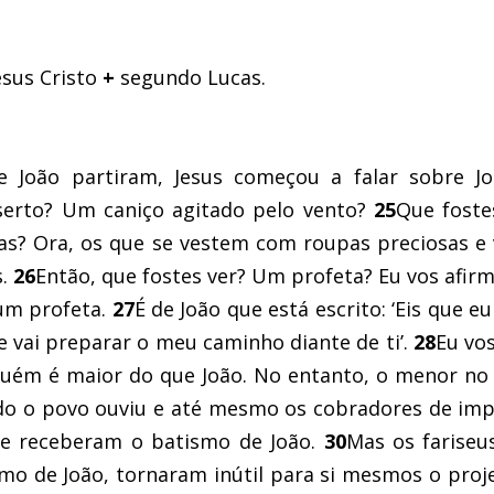
sus Cristo
+
segundo Lucas.
 João partiram, Jesus começou a falar sobre J
eserto? Um caniço agitado pelo vento?
25
Que foste
s? Ora, os que se vestem com roupas preciosas e
s.
26
Então, que fostes ver? Um profeta? Eu vos afir
um profeta.
27
É de João que está escrito: ‘Eis que eu
e vai preparar o meu caminho diante de ti’.
28
Eu vos
guém é maior do que João. No entanto, o menor no
o o povo ouviu e até mesmo os cobradores de im
 e receberam o batismo de João.
30
Mas os fariseu
smo de João, tornaram inútil para si mesmos o proj