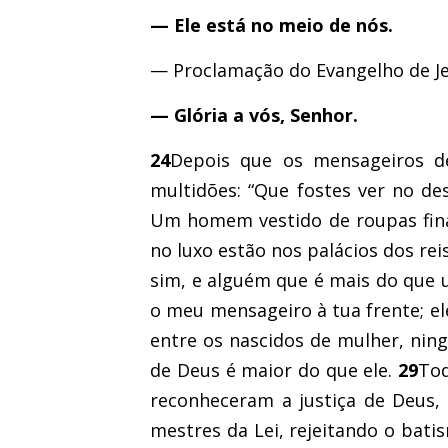
— Ele está no meio de nós.
— Proclamação do Evangelho de Je
—
Glória a vós, Senhor.
24
Depois que os mensageiros de
multidões: “Que fostes ver no d
Um homem vestido de roupas fina
no luxo estão nos palácios dos rei
sim, e alguém que é mais do que 
o meu mensageiro à tua frente; el
entre os nascidos de mulher, nin
de Deus é maior do que ele.
29
Tod
reconheceram a justiça de Deus,
mestres da Lei, rejeitando o bati