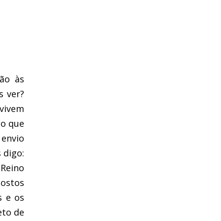
oão às
s ver?
 vivem
mo que
 envio
 digo:
 Reino
postos
s e os
eto de