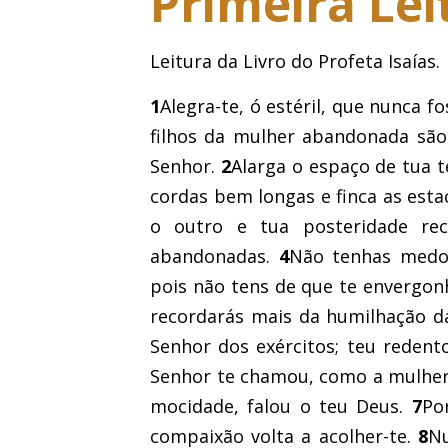
Primeira Lei
Leitura da Livro do Profeta Isaías.
1
Alegra-te, ó estéril, que nunca fo
filhos da mulher abandonada são
Senhor.
2
Alarga o espaço de tua t
cordas bem longas e finca as est
o outro e tua posteridade re
abandonadas.
4
Não tenhas medo,
pois não tens de que te envergon
recordarás mais da humilhação d
Senhor dos exércitos; teu redent
Senhor te chamou, como a mulher
mocidade, falou o teu Deus.
7
Po
compaixão volta a acolher-te.
8
Nu