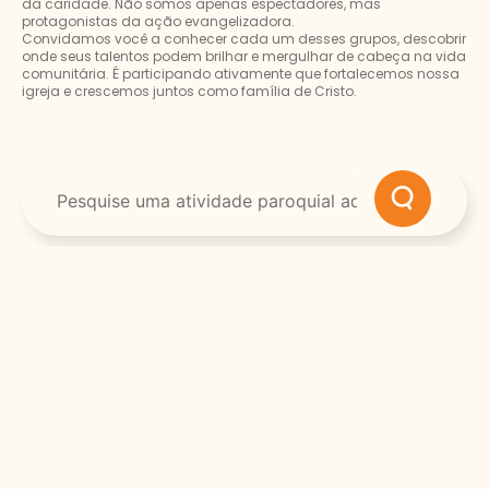
da caridade. Não somos apenas espectadores, mas
protagonistas da ação evangelizadora.
Convidamos você a conhecer cada um desses grupos, descobrir
onde seus talentos podem brilhar e mergulhar de cabeça na vida
comunitária. É participando ativamente que fortalecemos nossa
igreja e crescemos juntos como família de Cristo.
Casamentos
Lorem ipsum dolor sit amet consectetur. Nibh et sit non
placerat. Risus egestas venenatis urna vitae...
Saiba mais