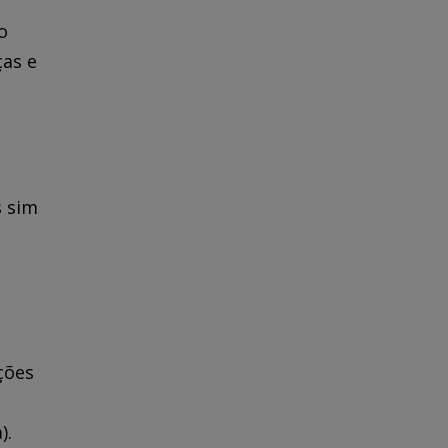
o
ças e
s sim
s
ções
).