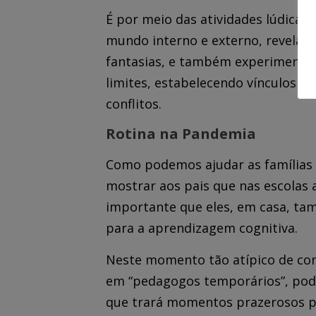
É por meio das atividades lúdicas,
mundo interno e externo, revelan
fantasias, e também experimentan
limites, estabelecendo vínculos af
conflitos.
Rotina na Pandemia
Como podemos ajudar as famílias
mostrar aos pais que nas escolas a
importante que eles, em casa, t
para a aprendizagem cognitiva.
Neste momento tão atípico de con
em “pedagogos temporários”, poder
que trará momentos prazerosos pa