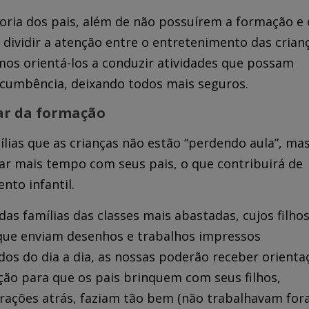
aioria dos pais, além de não possuírem a formação e 
ividir a atenção entre o entretenimento das crian
emos orientá-los a conduzir atividades que possam
ncumbência, deixando todos mais seguros.
ar da formação
lias que as crianças não estão “perdendo aula”, ma
r mais tempo com seus pais, o que contribuirá de
nto infantil.
s famílias das classes mais abastadas, cujos filho
que enviam desenhos e trabalhos impressos
os do dia a dia, as nossas poderão receber orienta
ção para que os pais brinquem com seus filhos,
rações atrás, faziam tão bem (não trabalhavam fora