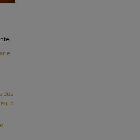
nte.
ar e
a dos
eu, o
 o