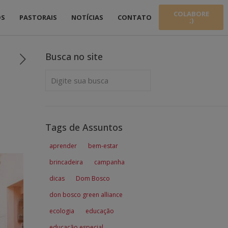
COLABORE
OS
PASTORAIS
NOTÍCIAS
CONTATO
;)
Busca no site
Tags de Assuntos
aprender
bem-estar
brincadeira
campanha
dicas
Dom Bosco
don bosco green alliance
ecologia
educação
educação especial