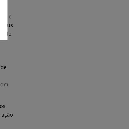
tos e
 seus
nando
 de
 bom
dos
eração