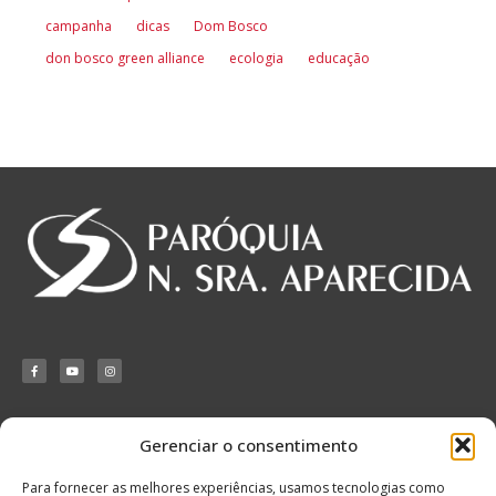
campanha
dicas
Dom Bosco
don bosco green alliance
ecologia
educação
Gerenciar o consentimento
Matriz Nossa
Senhora Aparecida
Para fornecer as melhores experiências, usamos tecnologias como
Rua Álvaro de