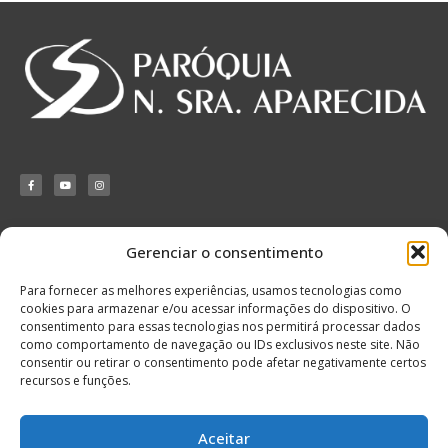
Gerenciar o consentimento
Matriz Nossa
Senhora Aparecida
Para fornecer as melhores experiências, usamos tecnologias como
Rua Álvaro de
cookies para armazenar e/ou acessar informações do dispositivo. O
Mendonça, 521,
consentimento para essas tecnologias nos permitirá processar dados
Itaquera
como comportamento de navegação ou IDs exclusivos neste site. Não
Telefone: 11 2079-
consentir ou retirar o consentimento pode afetar negativamente certos
7346
recursos e funções.
Aceitar