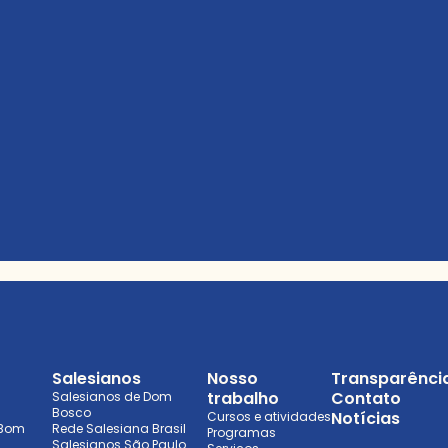
Salesianos
Nosso
Transparênci
trabalho
Contato
Salesianos de Dom
Bosco
Notícias
Cursos e atividades
 Bom
Rede Salesiana Brasil
Programas
Salesianos São Paulo