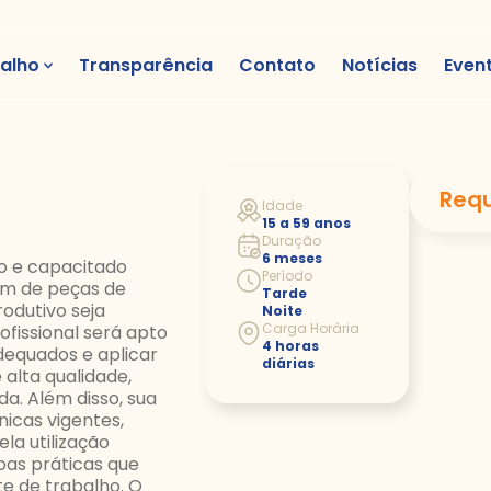
alho
Transparência
Contato
Notícias
Even
Requ
Idade
15 a 59 anos
Duração
6 meses
do e capacitado
Período
em de peças de
Tarde
odutivo seja
Noite
Carga Horária
ofissional será apto
4 horas
dequados e aplicar
diárias
lta qualidade,
a. Além disso, sua
icas vigentes,
la utilização
oas práticas que
e de trabalho. O