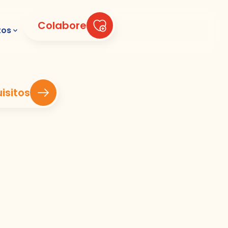
Colabore
tos
isitos