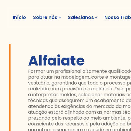
Início
Sobre nós
Salesianos
Nosso trab
Alfaiate
Formar um profissional altamente qualifica
para atuar na modelagem, corte e montag
vestuário, garantindo que todo o processo pr
realizado com precisão e excelência. Esse pr
a interpretar moldes, selecionar materiais a
técnicas que assegurem um acabamento de a
atendendo às exigências do mercado da mod
atuação estará alinhada com as normas técn
prezando pelo respeito ao meio ambiente, pe
consciente dos recursos e pela adoção de b
garantam a segurança e a saúde no ambient