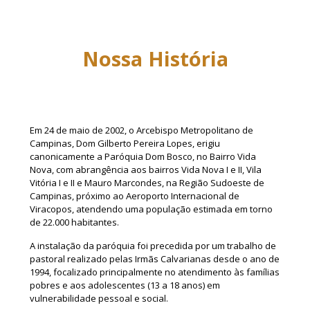
Nossa História
Em 24 de maio de 2002, o Arcebispo Metropolitano de
Campinas, Dom Gilberto Pereira Lopes, erigiu
canonicamente a Paróquia Dom Bosco, no Bairro Vida
Nova, com abrangência aos bairros Vida Nova I e II, Vila
Vitória I e II e Mauro Marcondes, na Região Sudoeste de
Campinas, próximo ao Aeroporto Internacional de
Viracopos, atendendo uma população estimada em torno
de 22.000 habitantes.
A instalação da paróquia foi precedida por um trabalho de
pastoral realizado pelas Irmãs Calvarianas desde o ano de
1994, focalizado principalmente no atendimento às famílias
pobres e aos adolescentes (13 a 18 anos) em
vulnerabilidade pessoal e social.