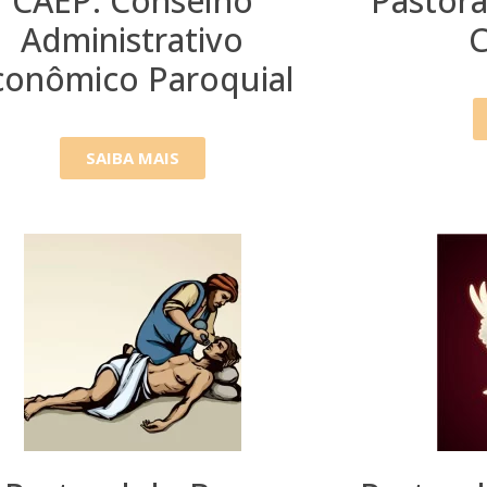
CAEP: Conselho
Pastora
Administrativo
C
conômico Paroquial
SAIBA MAIS