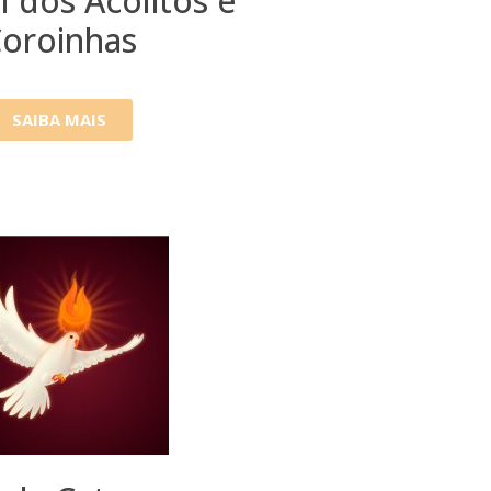
l dos Acólitos e
oroinhas
SAIBA MAIS