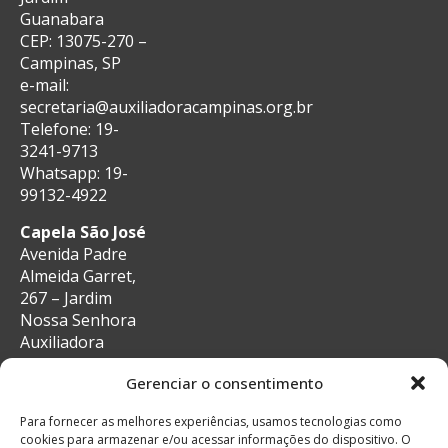
Guanabara
CEP: 13075-270 –
Campinas, SP
e-mail:
secretaria@auxiliadoracampinas.org.br
Telefone: 19-
3241-9713
Whatsapp: 19-
99132-4922
Capela São José
Avenida Padre
Almeida Garret,
267 – Jardim
Nossa Senhora
Auxiliadora
CEP: 13087-29 –
Gerenciar o consentimento
Campinas, SP
e-mail:
Para fornecer as melhores experiências, usamos tecnologias como
secretaria@auxiliadoracampinas.org.br
cookies para armazenar e/ou acessar informações do dispositivo. O