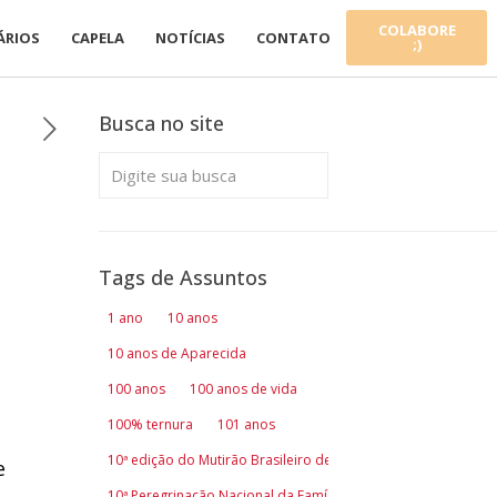
COLABORE
ÁRIOS
CAPELA
NOTÍCIAS
CONTATO
;)
Busca no site
Tags de Assuntos
1 ano
10 anos
10 anos de Aparecida
100 anos
100 anos de vida
100% ternura
101 anos
10ª edição do Mutirão Brasileiro de Comunicação
e
10ª Peregrinação Nacional da Família