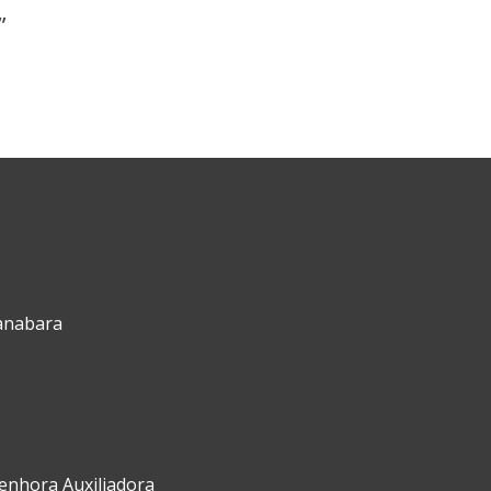
”
uanabara
Senhora Auxiliadora