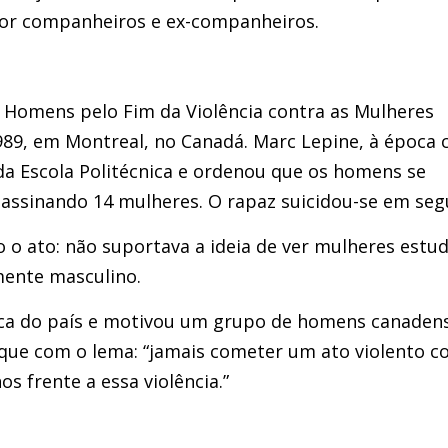
por companheiros e ex-companheiros.
s Homens pelo Fim da Violência contra as Mulheres
89, em Montreal, no Canadá. Marc Lepine, à época
 da Escola Politécnica e ordenou que os homens se
sassinando 14 mulheres. O rapaz suicidou-se em seg
o o ato: não suportava a ideia de ver mulheres estu
mente masculino.
ica do país e motivou um grupo de homens canaden
que com o lema: “jamais cometer um ato violento c
s frente a essa violência.”