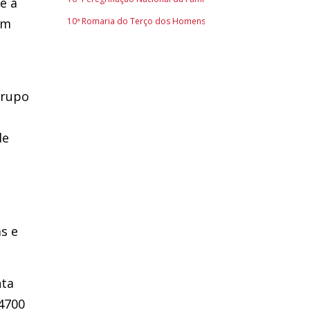
e a
ém
10ª Romaria do Terço dos Homens
Grupo
de
as e
nta
 4700