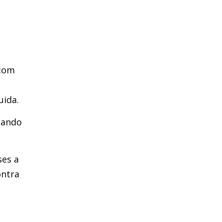
 com
uida.
dando
ses a
ontra