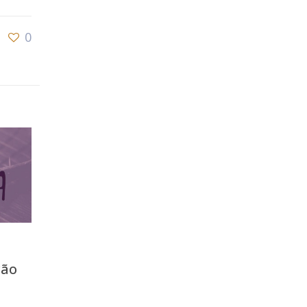
0
ção