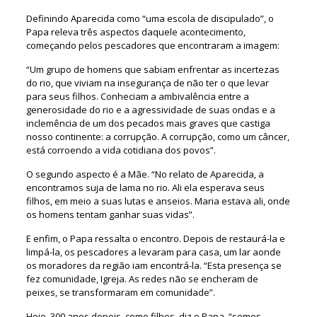
Definindo Aparecida como “uma escola de discipulado”, o
Papa releva três aspectos daquele acontecimento,
começando pelos pescadores que encontraram a imagem:
“Um grupo de homens que sabiam enfrentar as incertezas
do rio, que viviam na insegurança de não ter o que levar
para seus filhos. Conheciam a ambivalência entre a
generosidade do rio e a agressividade de suas ondas e a
inclemência de um dos pecados mais graves que castiga
nosso continente: a corrupção. A corrupção, como um câncer,
está corroendo a vida cotidiana dos povos”.
O segundo aspecto é a Mãe. “No relato de Aparecida, a
encontramos suja de lama no rio. Ali ela esperava seus
filhos, em meio a suas lutas e anseios. Maria estava ali, onde
os homens tentam ganhar suas vidas”.
E enfim, o Papa ressalta o encontro. Depois de restaurá-la e
limpá-la, os pescadores a levaram para casa, um lar aonde
os moradores da região iam encontrá-la. “Esta presença se
fez comunidade, Igreja. As redes não se encheram de
peixes, se transformaram em comunidade”.
Hoje, 300 anos depois, como filhos, diz o Papa, “somos