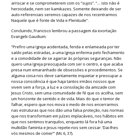
arriscar e se comprometerem com os “sujos”. “… isto não é
heroicidade, nem ser kamikazes. Somente deixando de ser
auto-referenciais seremos capazes de nos recentrarmos
Naquele que é fonte de Vida e Plenitude”.
Concluindo, Francisco lembrou a passagem da exortação
Evangelii Gaudium:
“Prefiro uma Igreja acidentada, ferida e enlameada por ter
saído pelas estradas, a uma Igreja enferma pelo fechamento
e a comodidade de se agarrar às próprias seguranças. Não
quero uma Igreja preocupada com ser o centro, e que acaba
presa num emaranhado de obsessões e procedimentos. Se
alguma coisa nos deve santamente inquietar e preocupar a
nossa consciência é que haja tantos irmãos nossos que
vivem sem a força, a luz e a consolação da amizade com
Jesus Cristo, sem uma comunidade de fé que os acolha, sem
um horizonte de sentido e de vida. Mais do que o temor de
falhar, espero que nos mova o medo de nos encerrarmos
nas estruturas que nos dão uma falsa proteção, nas normas
que nos transformam em juízes implacáveis, nos hábitos em
que nos sentimos tranquilos, enquanto lá fora há uma
multidão faminta e Jesus repete-nos sem cessar: ‘Dai-lhes
vós mesmos de comer’” (Mc 6, 37).