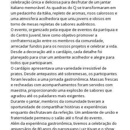
celebração única e deliciosa para desfrutar de um jantar
italiano memorável. As quadras do CJ se transformaram em
um pedacinho da Itália, repleto de aromas, risos calorosos e
uma atmosfera acolhedora que uniu jovens e idosos em
torno de mesas repletas de sabores autênticos.
O evento, organizado pela equipe de eventos da paróquia e
do Centro Juvenil, teve como objetivo promover a
confraternização entre os membros da comunidade,
arrecadar fundos para os nossos projetos e celebrar a vida.
Desde a decoração até o cardápio, cada detalhe foi
planejado para criar um ambiente acolhedor e alegre para
todos que participaram.
O cardápio apresentava uma variedade irresistível de
pratos. Desde antepastos até sobremesas, os participantes
foram levados a uma jornada gastronômica. Massas frescas
e recheadas com acompanhamentos foram servidos com
maestria, proporcionando uma explosão de sabores que
agradou até os paladares mais exigentes.
Durante o jantar, membros da comunidade tiveram a
oportunidade de compartilhar histórias e experiências
enquanto desfrutavam da refeição. Um ambiente de união e
fraternidade permeou o salão até o final do evento.
Além da experiência gastronômica, tivemos a celebração do
aniversário de 80 anos do paroquiano Luiz Kiyan e o show