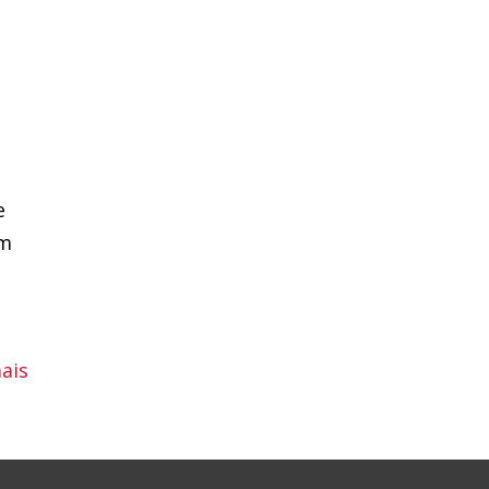
s
e
om
ais