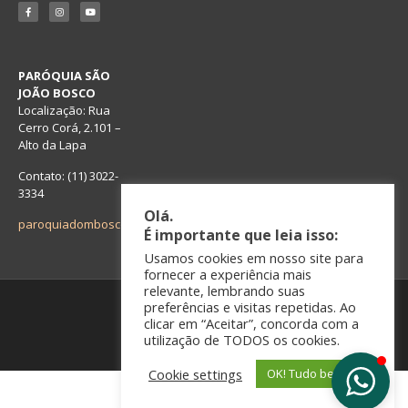
PARÓQUIA SÃO
JOÃO BOSCO
Localização:
Rua
Cerro Corá, 2.101 –
Alto da Lapa
Contato: (1
1
)
3022-
3334
Olá.
paroquiadombosco.lapa@gmail.com
É importante que leia isso:
Usamos cookies em nosso site para
fornecer a experiência mais
relevante, lembrando suas
preferências e visitas repetidas. Ao
© Todos os direitos reservados
clicar em “Aceitar”, concorda com a
Feito com muito
utilização de TODOS os cookies.
Cookie settings
OK! Tudo bem!