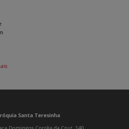
s
e
om
ais
róquia Santa Teresinha
aça Domingos Corrêa da Cruz, 140