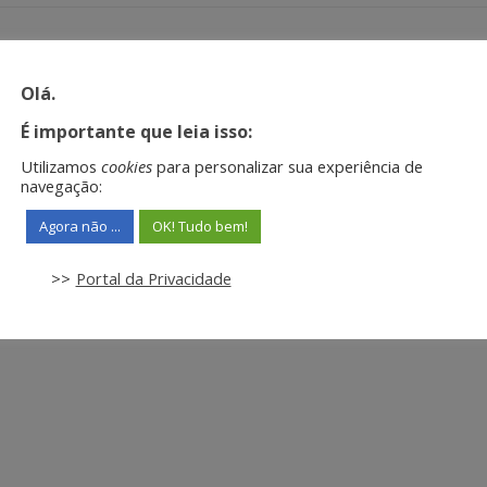
Olá.
É importante que leia isso:
Utilizamos
cookies
para personalizar sua experiência de
navegação:
Agora não ...
OK! Tudo bem!
>>
Portal da Privacidade
S