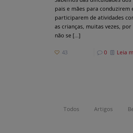
pais e mães para conduzirem 
participarem de atividades c
as crianças, muitas vezes, por
não se
[…]
43
0
Leia m
Todos
Artigos
B