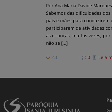
Por Ana Maria Davide Marque
Sabemos das dificuldades dos
pais e mães para conduzirem 
participarem de atividades c
as crianças, muitas vezes, por
não se
[…]
43
0
Leia m
Pa
Pr