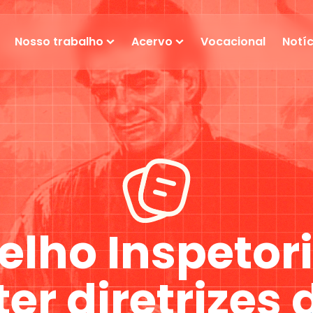
Nosso trabalho
Acervo
Vocacional
Notíc
lho Inspetori
er diretrizes 