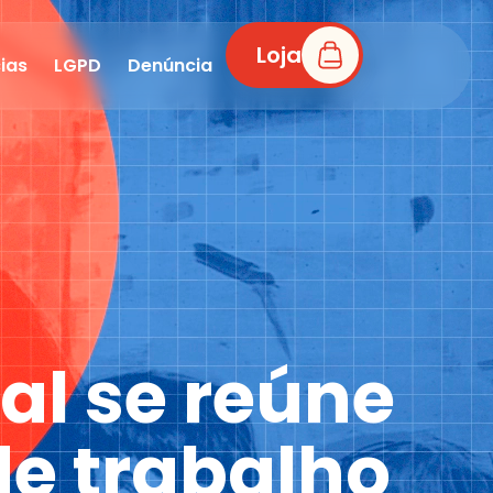
Loja
ias
LGPD
Denúncia
al se reúne
de trabalho