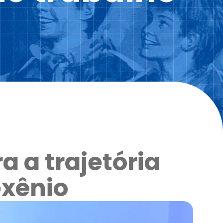
a a trajetória
exênio