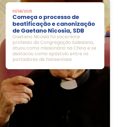
01/08/2025
Começa o processo de
beatificação e canonização
de Gaetano Nicosia, SDB
Gaetano Nicosia foi sacerdote
professo da Congregação Salesiana,
atuou como missionário na China e se
destacou como apóstolo entre os
portadores de hanseníase.