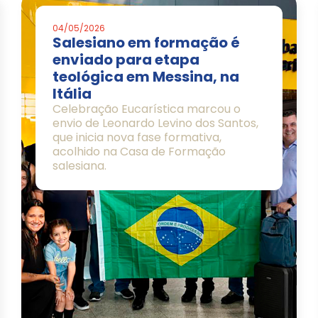
04/05/2026
Salesiano em formação é
enviado para etapa
teológica em Messina, na
Itália
Celebração Eucarística marcou o
envio de Leonardo Levino dos Santos,
que inicia nova fase formativa,
acolhido na Casa de Formação
salesiana.