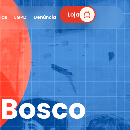
Loja
ias
LGPD
Denúncia
 Bosco