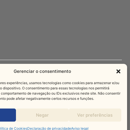
Gerenciar o consentimento
Imprensa
ores experiências, usamos tecnologias como cookies para armazenar e/ou
+55 11 3221-3622
 dispositivo. O consentimento para essas tecnologias nos permitirá
.com.br
comunica@salesianos.com.br
comportamento de navegação ou IDs exclusivos neste site. Não consentir
ento pode afetar negativamente certos recursos e funções.
eito com muito
Negar
Ver preferências
lítica de Cookies
Declaração de privacidade
Aviso legal