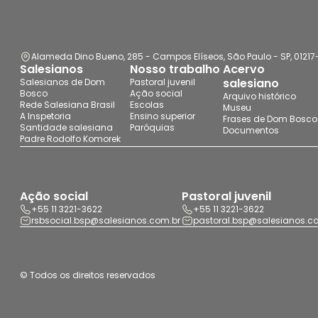
Alameda Dino Bueno, 285 - Campos Elíseos, São Paulo - SP, 0121
Salesianos
Nosso trabalho
Acervo
salesiano
Salesianos de Dom
Pastoral juvenil
Bosco
Ação social
Arquivo histórico
Rede Salesiana Brasil
Escolas
Museu
A Inspetoria
Ensino superior
Frases de Dom Bosco
Santidade salesiana
Paróquias
Documentos
Padre Rodolfo Komorek
Ação social
Pastoral juvenil
+55 11 3221-3622
+55 11 3221-3622
rsbsocial.bsp@salesianos.com.br
pastoral.bsp@salesianos.c
© Todos os direitos reservados