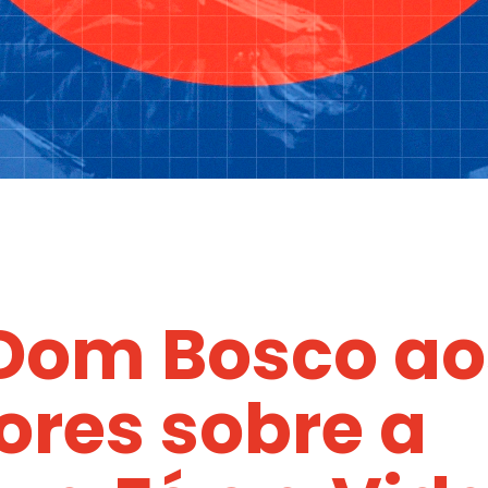
 Dom Bosco ao
res sobre a