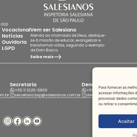
7-000
Vocacional
Vem ser Salesiano
Notícias
Atenda ao chamado de Deus, dedique-
se à missão de educar, evangelizar e
Ouvidoria
transformar vidas, seguindo o exemplo
LGPD
de Dom Bosco.
Saiba mais
Secretaria
Denúncia
Para fornecer as melh
+55 11 3225-5800
+55 11 94456-8564
acessar informações do
om.br
secretaria.bsp@salesianos.com.br
denuncia.bsp@salesianos
processar dados como 
ou retirar o consentim
F
Aceitar
Po