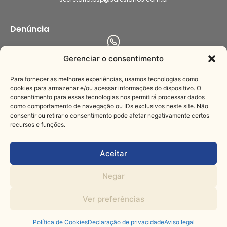
Denúncia
+55 11 94456-8564
Gerenciar o consentimento
denuncia.bsp@salesianos.com.br
Para fornecer as melhores experiências, usamos tecnologias como
cookies para armazenar e/ou acessar informações do dispositivo. O
consentimento para essas tecnologias nos permitirá processar dados
Imprensa
como comportamento de navegação ou IDs exclusivos neste site. Não
consentir ou retirar o consentimento pode afetar negativamente certos
recursos e funções.
+55 11 3221-3622
comunica@salesianos.com.br
Aceitar
Negar
© Todos os direitos
Feito com muito
reservados
Ver preferências
Política de Cookies
Declaração de privacidade
Aviso legal