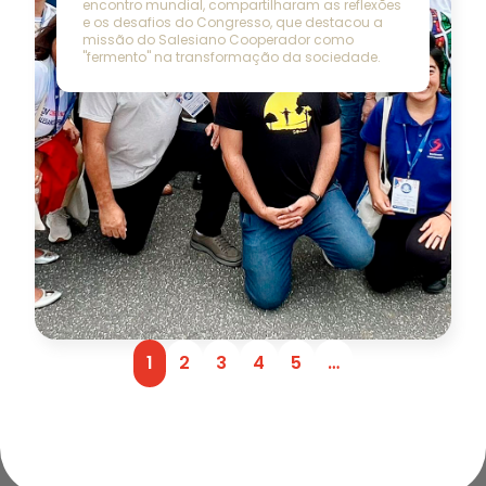
encontro mundial, compartilharam as reflexões
e os desafios do Congresso, que destacou a
missão do Salesiano Cooperador como
"fermento" na transformação da sociedade.
1
2
3
4
5
…