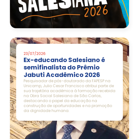
23/07/2026
Ex-educando Salesiano é
semifinalista do Prêmio
Jabuti Acadêmico 2026
Pesquisador de pós-doutorado da FAPESP na
Unicamp, Julio Cesar Francisco atribui parte de
sua trajetória acadêmica à formação recebida
na Obra Social Salesiana de São Carlos,
destacando o papel da educação na
construção de oportunidades e na promoção
da dignidade humana.