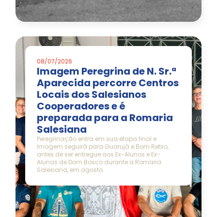
08/07/2026
Imagem Peregrina de N. Sr.ª
Aparecida percorre Centros
Locais dos Salesianos
Cooperadores e é
preparada para a Romaria
Salesiana
Peregrinação entra em sua etapa final e
imagem seguirá para Guarujá e Bom Retiro,
antes de ser entregue aos Ex-Alunos e Ex-
Alunas de Dom Bosco durante a Romaria
Salesiana, em agosto.