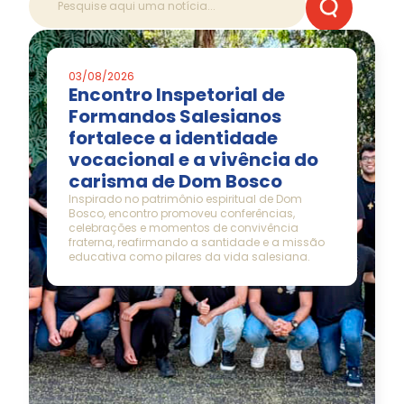
03/08/2026
Encontro Inspetorial de
Formandos Salesianos
fortalece a identidade
vocacional e a vivência do
carisma de Dom Bosco
Inspirado no patrimônio espiritual de Dom
Bosco, encontro promoveu conferências,
celebrações e momentos de convivência
fraterna, reafirmando a santidade e a missão
educativa como pilares da vida salesiana.