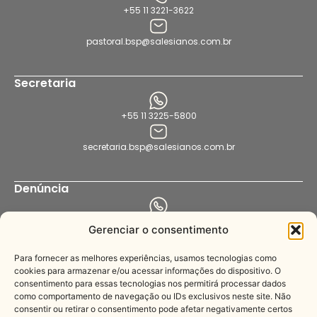
+55 11 3221-3622
pastoral.bsp@salesianos.com.br
Secretaria
+55 11 3225-5800
secretaria.bsp@salesianos.com.br
Denúncia
+55 11 94456-8564
Gerenciar o consentimento
denuncia.bsp@salesianos.com.br
Para fornecer as melhores experiências, usamos tecnologias como
cookies para armazenar e/ou acessar informações do dispositivo. O
consentimento para essas tecnologias nos permitirá processar dados
Imprensa
como comportamento de navegação ou IDs exclusivos neste site. Não
consentir ou retirar o consentimento pode afetar negativamente certos