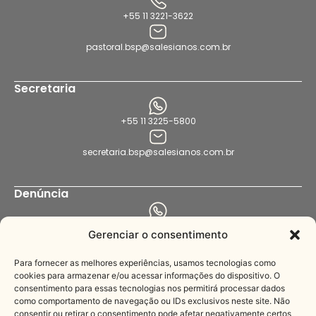
+55 11 3221-3622
pastoral.bsp@salesianos.com.br
Secretaria
+55 11 3225-5800
secretaria.bsp@salesianos.com.br
Denúncia
+55 11 94456-8564
Gerenciar o consentimento
denuncia.bsp@salesianos.com.br
Para fornecer as melhores experiências, usamos tecnologias como
cookies para armazenar e/ou acessar informações do dispositivo. O
consentimento para essas tecnologias nos permitirá processar dados
Imprensa
como comportamento de navegação ou IDs exclusivos neste site. Não
consentir ou retirar o consentimento pode afetar negativamente certos