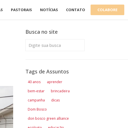
COLABORE
AS
PASTORAIS
NOTÍCIAS
CONTATO
Busca no site
Tags de Assuntos
40 anos
aprender
bem-estar
brincadeira
campanha
dicas
Dom Bosco
don bosco green alliance
ecologia
educação