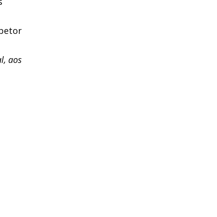
s
petor
l, aos