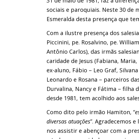
31 de maio de 1981, faz a diferen
sociais e paroquiais. Neste 30 de 
Esmeralda desta presença que tem
Com a ilustre presença dos salesia
Piccinini, pe. Rosalvino, pe. Will
Antônio Carlos), das irmãs salesiana
caridade de Jesus (Fabiana, Maria, R
ex-aluno, Fábio – Leo Graf, Silvan
Leonardo e Rosana – parceiros das
Durvalina, Nancy e Fátima – filha
desde 1981, tem acolhido aos sales
Como dito pelo irmão Hamiton, “
e
diversas atuações
”. Agradecemos e 
nos assistir e abençoar com a pre