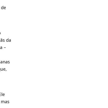
 de
o
mãs da
la –
ianas
que,
Ele
, mas