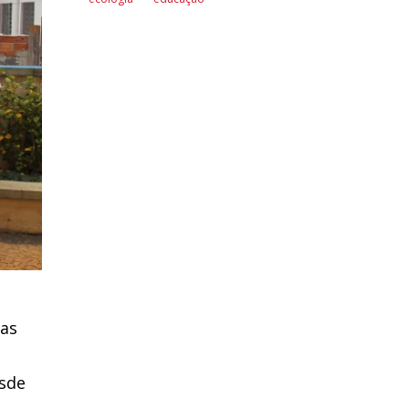
das
esde