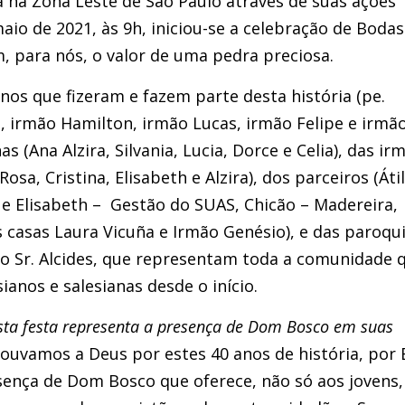
ça na Zona Leste de São Paulo através de suas ações
maio de 2021, às 9h, iniciou-se a celebração de Bodas
, para nós, o valor de uma pedra preciosa.
nos que fizeram e fazem parte desta história (pe.
iam, irmão Hamilton, irmão Lucas, irmão Felipe e irmã
s (Ana Alzira, Silvania, Lucia, Dorce e Celia), das ir
osa, Cristina, Elisabeth e Alzira), dos parceiros (Áti
a e Elisabeth – Gestão do SUAS, Chicão – Madereira,
 casas Laura Vicuña e Irmão Genésio), e das paroqu
 do Sr. Alcides, que representam toda a comunidade 
ianos e salesianas desde o início.
sta festa representa a presença de Dom Bosco em suas
louvamos a Deus por estes 40 anos de história, por 
sença de Dom Bosco que oferece, não só aos jovens