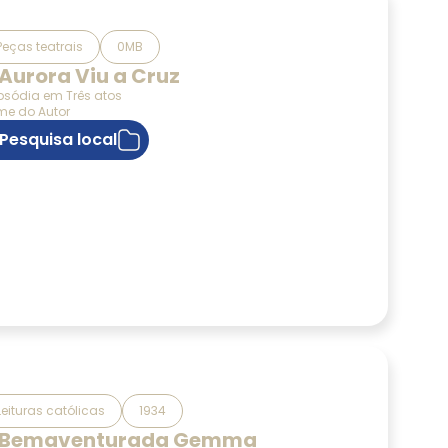
Peças teatrais
0MB
 Aurora Viu a Cruz
sódia em Três atos
e do Autor
Pesquisa local
Leituras católicas
1934
 Bemaventurada Gemma