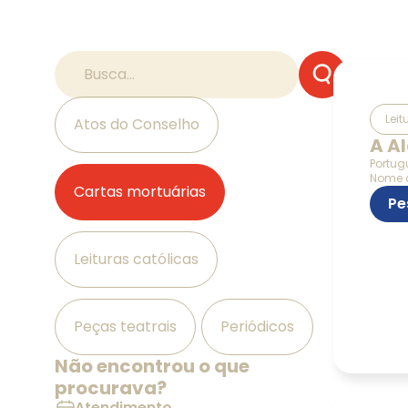
Leit
Atos do Conselho
A A
Portug
Nome d
Cartas mortuárias
Pe
Leituras católicas
Peças teatrais
Periódicos
Não encontrou o que
procurava?
Atendimento