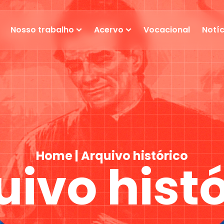
Nosso trabalho
Acervo
Vocacional
Notíc
Home
|
Arquivo histórico
uivo histó