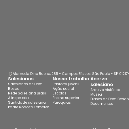
Alameda Dino Bueno, 285 - Campos Elíseos, São Paulo - SP, 0121
Salesianos
Nosso trabalho
Acervo
salesiano
Salesianos de Dom
Pastoral juvenil
Bosco
Ação social
Arquivo histórico
Rede Salesiana Brasil
Escolas
Museu
A Inspetoria
Ensino superior
Frases de Dom Bosco
Santidade salesiana
Paróquias
Documentos
Padre Rodolfo Komorek