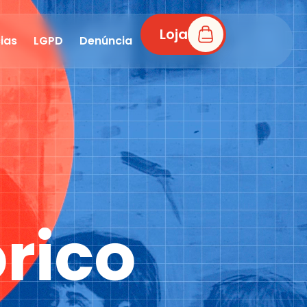
Loja
ias
LGPD
Denúncia
rico