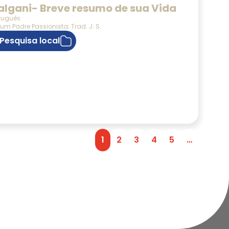
algani- Breve resumo de sua Vida
tuguês
 um Padre Passionista; Trad. J. S.
Pesquisa local
1
2
3
4
5
…