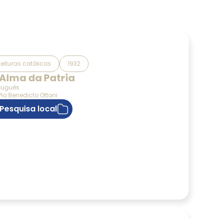
Leituras católicas
1932
 Alma da Patria
tuguês
 Pio Benedicto Ottoni
Pesquisa local