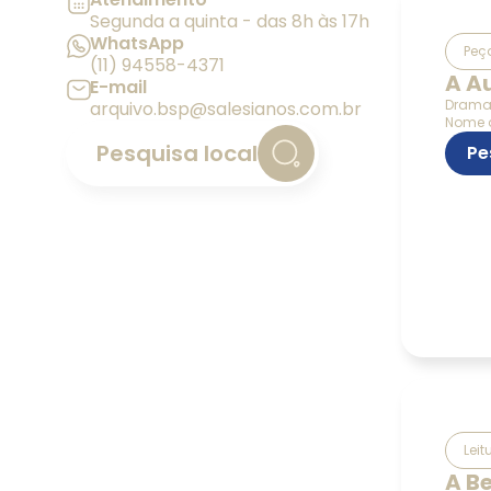
Segunda a quinta - das 8h às 17h
WhatsApp
Peça
(11) 94558-4371
A A
E-mail
Dram
arquivo.bsp@salesianos.com.br
Nome d
Pesquisa local
Pe
Leit
A B