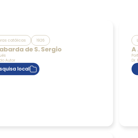
uras católicas
1926
labarda de S. Sergio
A
uês
Por
o Autor
Dr.
squisa local