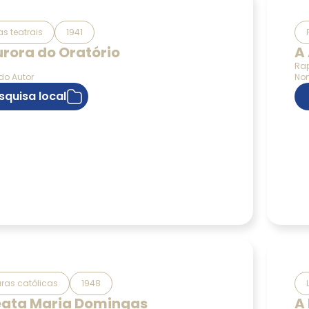
s teatrais
1941
urora do Oratório
A
a
Rap
o Autor
Nom
squisa local
uras católicas
1948
eata Maria Domingas
A