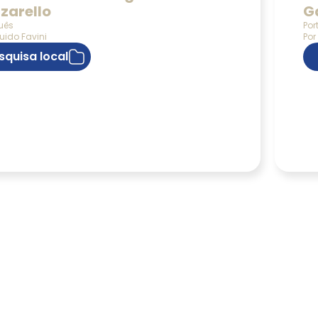
zarello
G
uês
Por
uido Favini
Por
squisa local